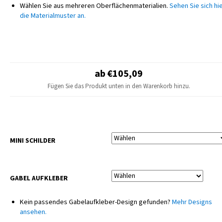
Wählen Sie aus mehreren Oberflächenmaterialien.
Sehen Sie sich hi
Genauigkeit abgestimmt werden, um ein einheitliches und professionelles
die Materialmuster an.
Erscheinungsbild zu gewährleisten. Die gesamte Produktion erfolgt
ausschließlich intern auf modernsten professionellen Maschinen, die
höchste Qualität und Konsistenz jedes einzelnen Teils garantieren.
HINWEIS
Das endgültige Design kann leicht vom Produktfoto abweichen – kleine
ab €105,09
Anpassungen je nach Motorradmodell sind möglich.
Fügen Sie das Produkt unten in den Warenkorb hinzu.
Sitzbezüge und Kunststoffteile sind nicht im Lieferumfang enthalten.
MINI SCHILDER
GABEL AUFKLEBER
Kein passendes Gabelaufkleber-Design gefunden?
Mehr Designs
ansehen.