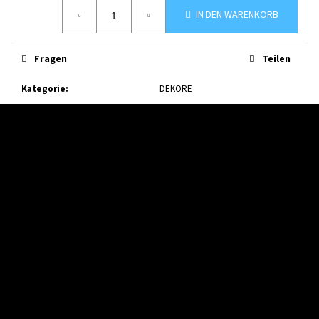
Verkaufspreis:
IN DEN WARENKORB
Fragen
Teilen
Kategorie
:
DEKORE
F
u
ß
z
e
i
l
e