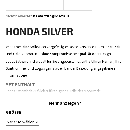
Die
Nicht bewertet
Bewertungsdetails
durchschnittliche
SUCHEN
Produktbewertung
HONDA SILVER
ist
0,0
von
W
Wir haben eine Kollektion vorgefertigter Dekor-Sets erstellt, um Ihnen Zeit
5
i
und Geld zu sparen – ohne Kompromisse bei Qualität oder Design.
Sternen.
r
Jedes Set wird individuell für Sie angepasst – es enthält Ihren Namen, Ihre
e
Startnummer und Logos gemäß den bei der Bestellung angegebenen
m
Informationen.
p
SET ENTHÄLT
f
Jedes Set enthält Aufkleber für folgende Teile des Motorrads:
e
h
Verkleidungen / Tank, Seitentafeln, Airbox, Hinteres Schutzblech,
Mehr anzeigen
l
Vorderes Schutzblech, Startnummerntafel, Gabelschutz und Schwinge.
e
Der Inhalt kann je nach Motorradmodell leicht variieren.
GRÖSSE
n
BESTELLABLAUF
Bestellen Sie Ihr Dekor – geben Sie Ihre Daten an (Name,