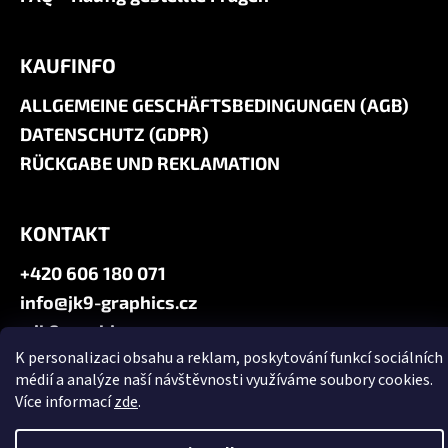
KAUFINFO
ALLGEMEINE GESCHÄFTSBEDINGUNGEN (AGB)
DATENSCHUTZ (GDPR)
RÜCKGABE UND REKLAMATION
KONTAKT
+420 606 180 071
info@jk9-graphics.cz
@jk9graphics
K personalizaci obsahu a reklam, poskytování funkcí sociálních
médií a analýze naší návštěvnosti využíváme soubory cookies.
Erstellt von Shoptet
Více informací
zde
.
Copyright 2026
JK9 GRAPHICS
. Alle Rechte vorbehalten.
Cookie-
Einstellungen ändern