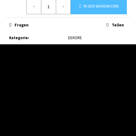
Verkaufspreis:
IN DEN WARENKORB
Fragen
Teilen
Kategorie
:
DEKORE
F
u
ß
z
e
i
l
e