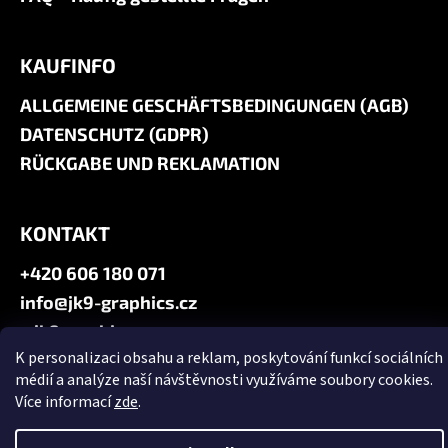
KAUFINFO
ALLGEMEINE GESCHÄFTSBEDINGUNGEN (AGB)
DATENSCHUTZ (GDPR)
RÜCKGABE UND REKLAMATION
KONTAKT
+420 606 180 071
info@jk9-graphics.cz
@jk9graphics
K personalizaci obsahu a reklam, poskytování funkcí sociálních
médií a analýze naší návštěvnosti využíváme soubory cookies.
Erstellt von Shoptet
Více informací
zde
.
Copyright 2026
JK9 GRAPHICS
. Alle Rechte vorbehalten.
Cookie-
Einstellungen ändern