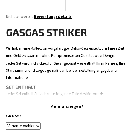
Die
Nicht bewertet
Bewertungsdetails
durchschnittliche
SUCHEN
Produktbewertung
GASGAS STRIKER
ist
0,0
von
W
Wir haben eine Kollektion vorgefertigter Dekor-Sets erstellt, um Ihnen Zeit
5
i
und Geld zu sparen – ohne Kompromisse bei Qualität oder Design.
Sternen.
r
Jedes Set wird individuell für Sie angepasst – es enthält Ihren Namen, Ihre
e
Startnummer und Logos gemäß den bei der Bestellung angegebenen
m
Informationen.
p
SET ENTHÄLT
f
Jedes Set enthält Aufkleber für folgende Teile des Motorrads:
e
h
Verkleidungen / Tank, Seitentafeln, Airbox, Hinteres Schutzblech,
Mehr anzeigen
l
Vorderes Schutzblech, Startnummerntafel, Gabelschutz und Schwinge.
e
Der Inhalt kann je nach Motorradmodell leicht variieren.
GRÖSSE
n
BESTELLABLAUF
Bestellen Sie Ihr Dekor – geben Sie Ihre Daten an (Name,