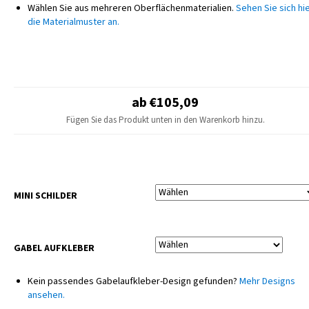
Wählen Sie aus mehreren Oberflächenmaterialien.
Sehen Sie sich hi
Genauigkeit abgestimmt werden, um ein einheitliches und professionelles
die Materialmuster an.
Erscheinungsbild zu gewährleisten. Die gesamte Produktion erfolgt
ausschließlich intern auf modernsten professionellen Maschinen, die
höchste Qualität und Konsistenz jedes einzelnen Teils garantieren.
HINWEIS
Das endgültige Design kann leicht vom Produktfoto abweichen – kleine
ab €105,09
Anpassungen je nach Motorradmodell sind möglich.
Fügen Sie das Produkt unten in den Warenkorb hinzu.
Sitzbezüge und Kunststoffteile sind nicht im Lieferumfang enthalten.
MINI SCHILDER
GABEL AUFKLEBER
Kein passendes Gabelaufkleber-Design gefunden?
Mehr Designs
ansehen.