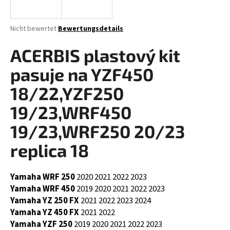
Die
Nicht bewertet
Bewertungsdetails
durchschnittliche
SUCHEN
Produktbewertung
ACERBIS plastový kit
ist
0,0
pasuje na YZF450
von
W
5
18/22,YZF250
i
Sternen.
r
19/23,WRF450
e
19/23,WRF250 20/23
m
p
replica 18
f
e
h
Yamaha WRF 250
2020
2021
2022
2023
l
Yamaha WRF 450
2019
2020
2021
2022
2023
e
Yamaha YZ 250 FX
2021
2022
2023
2024
n
Yamaha YZ 450 FX
2021
2022
Yamaha YZF 250
2019
2020
2021
2022
2023