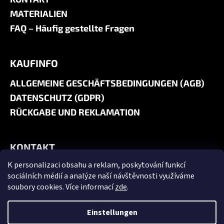
MATERIALIEN
FAQ – Häufig gestellte Fragen
KAUFINFO
ALLGEMEINE GESCHÄFTSBEDINGUNGEN (AGB)
DATENSCHUTZ (GDPR)
RÜCKGABE UND REKLAMATION
KONTAKT
K personalizaci obsahu a reklam, poskytování funkcí
+420 606 180 071
sociálních médií a analýze naší návštěvnosti využíváme
info@jk9-graphics.cz
soubory cookies. Více informací
zde
.
@jk9graphics
Einstellungen