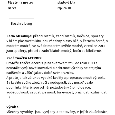
Plasty na moto
:
plastové kity
Barva
:
replica 18
Beschreibung
Sada obsahuje:
přední blatník, zadní blatník, bočnice, spoilery.
V bílém plastovém kitu jsou všechny plasty bílé, v černém černé, v
modrém modré, ve světle modrém světle modré, v replice 2018
jsou spoilery, přední a zadní blatník modrý, bočnice bíločerné.
Proč značku ACERBIS:
Protože značka Acerbis je na světovém trhu od roku 1973 a
neustále vyvíjí nové inovativní a ochranné výrobky se stejným
nadšením a vášní, jako v době svého vzniku.
A proto je tak zárukou vysoké kvality a propracovanosti výrobku.
Za kvalitu svého zboží ručí a nedopustí, aby nesplňovalo
podmínky, které jsou od něj požadovány (homologace,
voděodolnost, savost, pevnost, barevnost, pružnost, vzdušnost
...).
Výroba:
Všechny výrobky jsou vyvíjeny a testovány, v jejích zkušebnách,