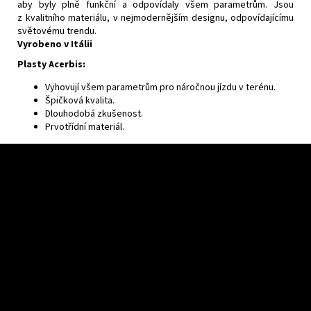
aby byly plně funkční a odpovídaly všem parametrům. Jsou
z kvalitního materiálu, v nejmodernějším designu, odpovídajícímu
světovému trendu.
Vyrobeno v Itálii
Plasty Acerbis:
Vyhovují všem parametrům pro náročnou jízdu v terénu.
Špičková kvalita.
Dlouhodobá zkušenost.
Prvotřídní materiál.
F
u
ß
z
e
i
l
e