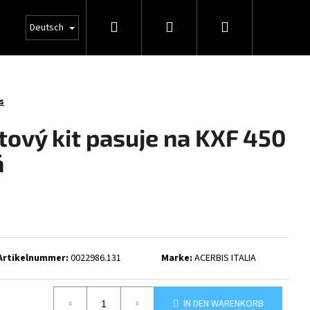
Suchen
Login
Warenkorb
Deutsch
s
tový kit pasuje na KXF 450
á
Artikelnummer:
0022986.131
Marke:
ACERBIS ITALIA
IN DEN WARENKORB