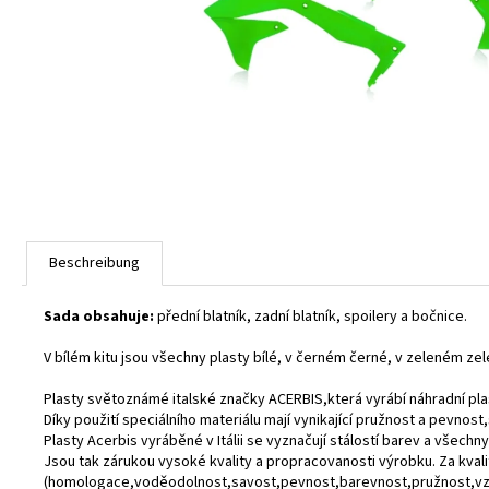
Beschreibung
Sada obsahuje:
přední blatník, zadní blatník, spoilery a bočnice.
V bílém kitu jsou všechny plasty bílé, v černém černé, v zeleném zele
Plasty světoznámé italské značky ACERBIS,která vyrábí náhradní pla
Díky použití speciálního materiálu mají vynikající pružnost a pevnos
Plasty Acerbis vyráběné v Itálii se vyznačují stálostí barev a všechny
Jsou tak zárukou vysoké kvality a propracovanosti výrobku. Za kval
(homologace,voděodolnost,savost,pevnost,barevnost,pružnost,vzd