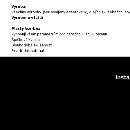
Výroba:
Všechny výrobky jsou vyvíjeny a testovány, v jejích zkušebnách, ab
Vyrobeno v Itálii
Plasty Acerbis:
Vyhovují všem parametrům pro náročnou jízdu v terénu.
Špičková kvalita.
Dlouhodobá zkušenost.
Prvotřídní materiál.
F
u
Inst
ß
z
e
i
l
e