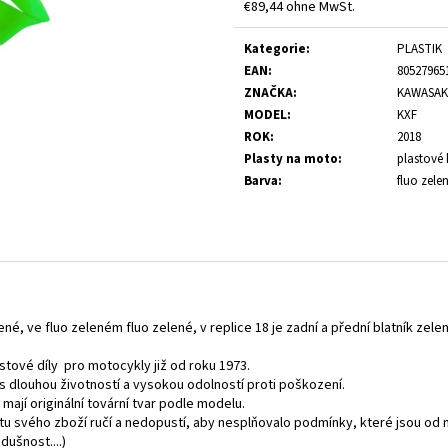
€89,44 ohne MwSt.
Verkaufspreis:
Kategorie
:
PLASTIK
EAN
:
80527965
ZNAČKA
:
KAWASAK
MODEL
:
KXF
ROK
:
2018
Plasty na moto
:
plastové 
Barva
:
fluo zele
né, ve fluo zeleném fluo zelené, v replice 18 je zadní a přední blatník zele
stové díly pro motocykly již od roku 1973.
t,s dlouhou životností a vysokou odolností proti poškození.
 mají originální tovární tvar podle modelu.
itu svého zboží ručí a nedopustí, aby nesplňovalo podmínky, které jsou od
ušnost....)