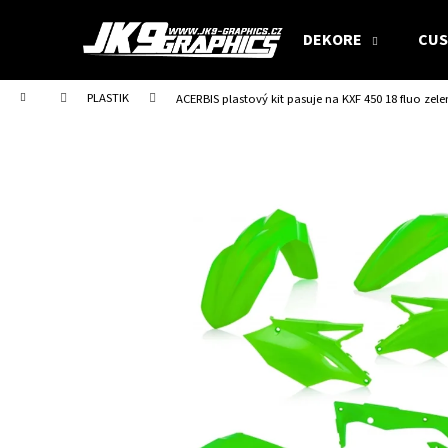
W
Zum
Inhalt
a
DEKORE
CUS
springen
Zurück
Zurück
r
zum
zum
e
Startseite
PLASTIK
ACERBIS plastový kit pasuje na KXF 450 18 fluo zel
Einkaufen
Einkaufen
n
k
o
r
b