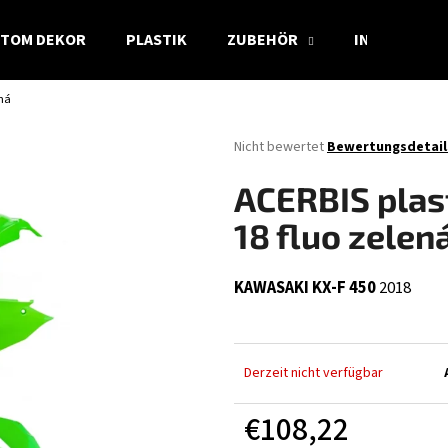
TOM DEKOR
PLASTIK
ZUBEHÖR
INFO
ená
Was suchen Sie?
Die
Nicht bewertet
Bewertungsdetail
durchschnittliche
Produktbewertung
SUCHEN
ACERBIS plas
ist
0,0
18 fluo zelen
von
5
Wir empfehlen
Sternen.
KAWASAKI KX-F 450
2018
Derzeit nicht verfügbar
€108,22