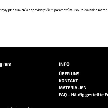
y byly plně funkční a odpovídaly všem parametrům. Jsou z kvalitního mate
agram
INFO
ÜBER UNS
KONTAKT
MATERIALIEN
FAQ – Häufig gestellte 