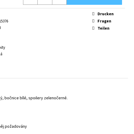
Drucken
Fragen
15376
I
Teilen
kity
ná
ný, bočnice bílé, spoilery zelenočerné.
 něj požadovány