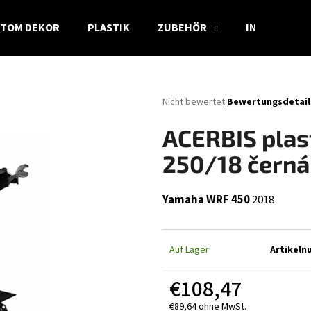
TOM DEKOR
PLASTIK
ZUBEHÖR
INFO
Was suchen Sie?
Die
Nicht bewertet
Bewertungsdetail
durchschnittliche
Produktbewertung
SUCHEN
ACERBIS plas
ist
0,0
250/18 černá
von
5
Wir empfehlen
Sternen.
Yamaha WRF 450
2018
Auf Lager
Artikel
€108,47
€89,64 ohne MwSt.