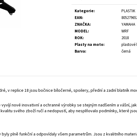
Verkaufspreis:
Kategorie
:
PLASTIK
EAN
:
80527965
ZNAČKA
:
YAMAHA
MODEL
:
WRF
ROK
:
2018
Plasty na moto
:
plastové 
Barva
:
černá
é, v replice 18 jsou bočnice bíločerné, spoilery, přední a zadní blatník mo
vyvíjí nové inovativní a ochranné výrobky se stejným nadšením a vášní, ja
a kvalitu svého zboží ručí a nedopustí, aby nesplňovalo podmínky, které 
y byly plně funkční a odpovídaly všem parametrům. Jsou z kvalitního mate