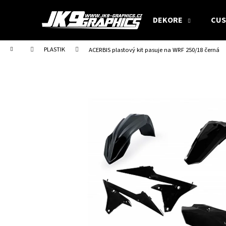
W
Zum
Inhalt
a
DEKORE
CUS
springen
Zurück
Zurück
r
zum
zum
e
Startseite
PLASTIK
ACERBIS plastový kit pasuje na WRF 250/18 černá
Einkaufen
Einkaufen
n
k
o
r
b