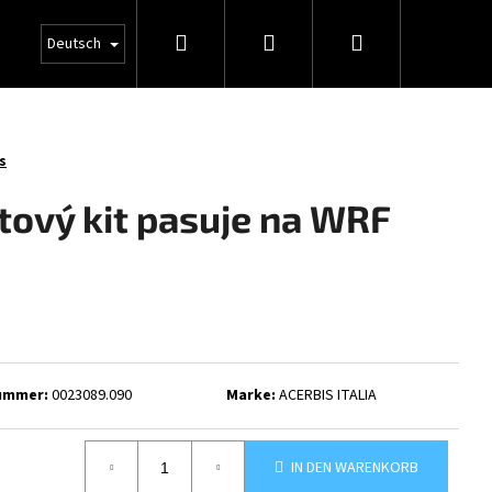
Suchen
Login
Warenkorb
Deutsch
s
tový kit pasuje na WRF
nummer:
0023089.090
Marke:
ACERBIS ITALIA
IN DEN WARENKORB