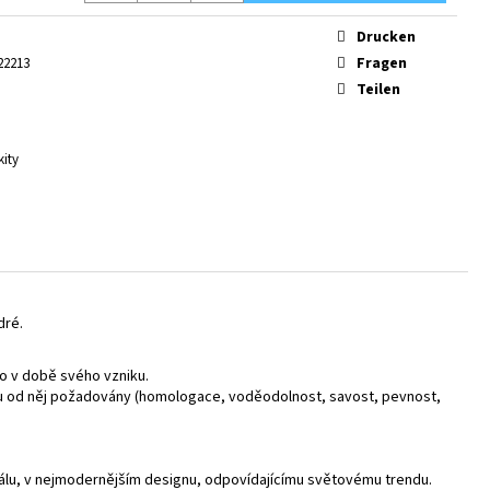
Drucken
Fragen
22213
Teilen
kity
dré.
ko v době svého vzniku.
jsou od něj požadovány (homologace, voděodolnost, savost, pevnost,
riálu, v nejmodernějším designu, odpovídajícímu světovému trendu.