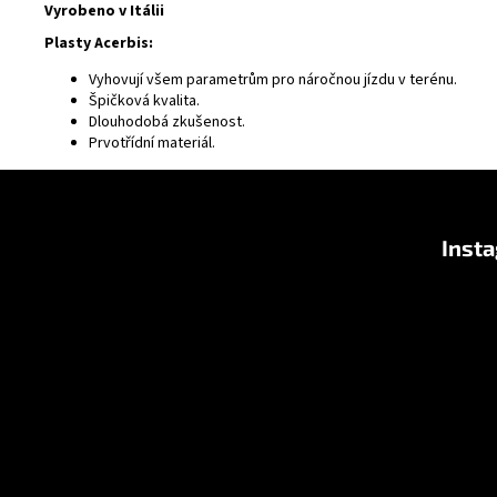
Vyrobeno v Itálii
Plasty Acerbis:
Vyhovují všem parametrům pro náročnou jízdu v terénu.
Špičková kvalita.
Dlouhodobá zkušenost.
Prvotřídní materiál.
F
u
Inst
ß
z
e
i
l
e