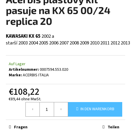
ist
0,0
pasuje na KX 65 00/24
von
5
replica 20
SUCHEN
Sternen.
KAWASAKI KX 65
2002 a
starší
2003
2004
2005
2006
2007
2008
2009
2010
2011
2012
2013
W
i
r
Auf Lager
e
Artikelnummer:
0007594.553.020
m
Marke:
ACERBIS ITALIA
p
f
€108,22
e
h
€89,44 ohne MwSt.
Verkaufspreis:
l
IN DEN WARENKORB
e
n
Fragen
Teilen