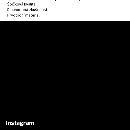
Špičková kvalita.
Dlouhodobá zkušenost.
Prvotřídní materiál.
F
u
ß
z
e
i
l
e
Instagram