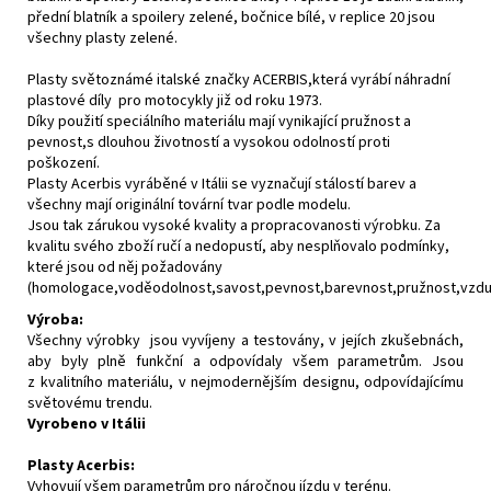
přední blatník a spoilery zelené, bočnice bílé, v replice 20 jsou
všechny plasty zelené.
Plasty světoznámé italské značky ACERBIS,která vyrábí náhradní
plastové díly pro motocykly již od roku 1973.
Díky použití speciálního materiálu mají vynikající pružnost a
pevnost,s dlouhou životností a vysokou odolností proti
poškození.
Plasty Acerbis vyráběné v Itálii se vyznačují stálostí barev a
všechny mají originální tovární tvar podle modelu.
Jsou tak zárukou vysoké kvality a propracovanosti výrobku. Za
kvalitu svého zboží ručí a nedopustí, aby nesplňovalo podmínky,
které jsou od něj požadovány
(homologace,voděodolnost,savost,pevnost,barevnost,pružnost,vzdušn
Výroba:
Všechny výrobky jsou vyvíjeny a testovány, v jejích zkušebnách,
aby byly plně funkční a odpovídaly všem parametrům. Jsou
z kvalitního materiálu, v nejmodernějším designu, odpovídajícímu
světovému trendu.
Vyrobeno v Itálii
Plasty Acerbis:
Vyhovují všem parametrům pro náročnou jízdu v terénu.