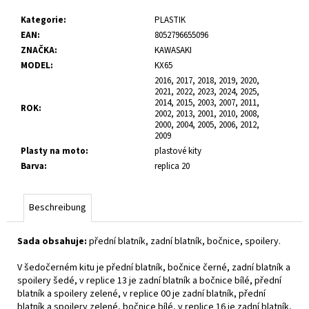
Kategorie
:
PLASTIK
EAN
:
8052796655096
ZNAČKA
:
KAWASAKI
MODEL
:
KX65
2016, 2017, 2018, 2019, 2020,
2021, 2022, 2023, 2024, 2025,
2014, 2015, 2003, 2007, 2011,
ROK
:
2002, 2013, 2001, 2010, 2008,
2000, 2004, 2005, 2006, 2012,
2009
Plasty na moto
:
plastové kity
Barva
:
replica 20
Beschreibung
Sada obsahuje:
přední blatník, zadní blatník, bočnice, spoilery.
V šedočerném kitu je přední blatník, bočnice černé, zadní blatník a
spoilery šedé, v replice 13 je zadní blatník a bočnice bílé, přední
blatník a spoilery zelené, v replice 00 je zadní blatník, přední
blatník a spoilery zelené, bočnice bílé, v replice 16 je zadní blatník,