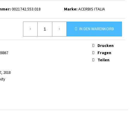
mmer:
0021742.553.018
Marke:
ACERBIS ITALIA
IN DEN WARENKORB
Drucken
Fragen
28867
Teilen
7, 2018
kity