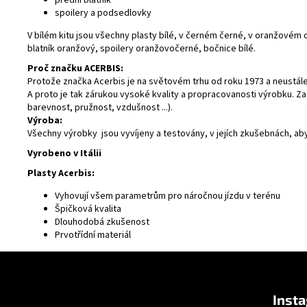
spoilery a podsedlovky
V bílém kitu jsou všechny plasty bílé, v černém černé, v oranžovém or
blatník oranžový, spoilery oranžovočerné, bočnice bílé.
Proč značku ACERBIS:
Protože značka Acerbis je na světovém trhu od roku 1973 a neustále 
A proto je tak zárukou vysoké kvality a propracovanosti výrobku. Z
barevnost, pružnost, vzdušnost ...).
Výroba:
Všechny výrobky jsou vyvíjeny a testovány, v jejích zkušebnách, ab
Vyrobeno v Itálii
Plasty Acerbis:
Vyhovují všem parametrům pro náročnou jízdu v terénu
Špičková kvalita
Dlouhodobá zkušenost
Prvotřídní materiál
F
u
Inst