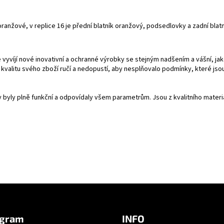
anžové, v replice 16 je přední blatník oranžový, podsedlovky a zadní blatník
vyvíjí nové inovativní a ochranné výrobky se stejným nadšením a vášní, ja
a kvalitu svého zboží ručí a nedopustí, aby nesplňovalo podmínky, které 
y byly plně funkční a odpovídaly všem parametrům. Jsou z kvalitního mate
agram
INFO