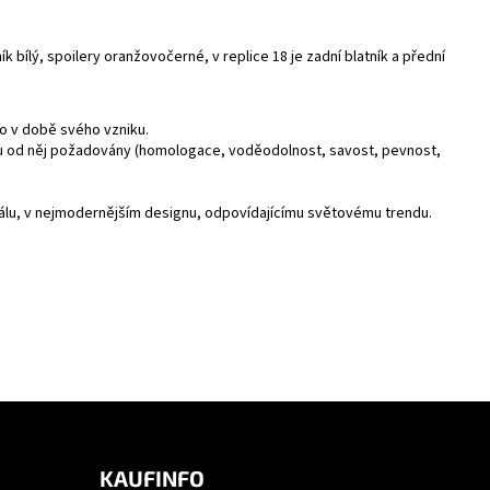
 bílý, spoilery oranžovočerné, v replice 18 je zadní blatník a přední
ko v době svého vzniku.
jsou od něj požadovány (homologace, voděodolnost, savost, pevnost,
riálu, v nejmodernějším designu, odpovídajícímu světovému trendu.
KAUFINFO