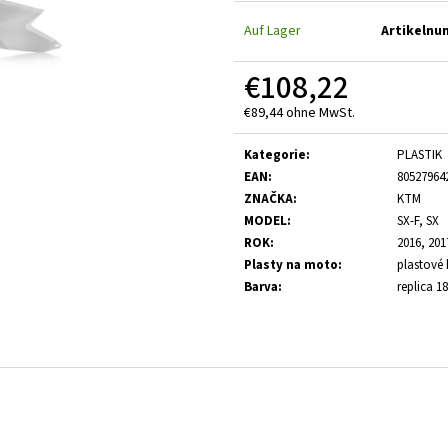
Auf Lager
Artikelnu
€108,22
€89,44 ohne MwSt.
Verkaufspreis:
Kategorie
:
PLASTIK
EAN
:
80527964
ZNAČKA
:
KTM
MODEL
:
SX-F, SX
ROK
:
2016, 201
Plasty na moto
:
plastové 
Barva
:
replica 18