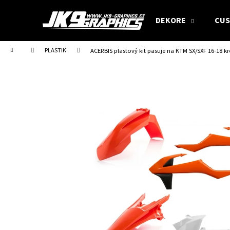
W
Zum
Inhalt
a
DEKORE
CUS
springen
Zurück
Zurück
r
zum
zum
e
Startseite
PLASTIK
ACERBIS plastový kit pasuje na KTM SX/SXF 16-18 k
Einkaufen
Einkaufen
n
k
o
r
b