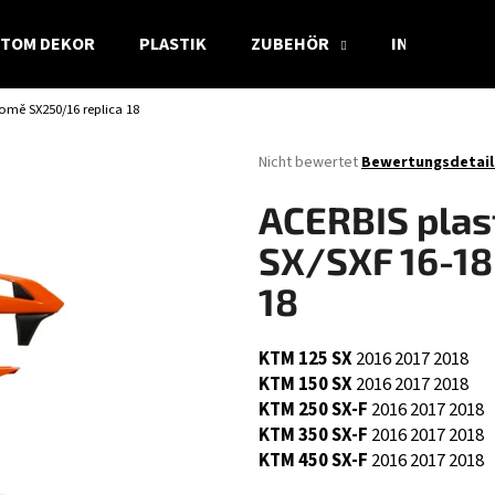
TOM DEKOR
PLASTIK
ZUBEHÖR
INFO
romě SX250/16 replica 18
Was suchen Sie?
Die
Nicht bewertet
Bewertungsdetail
durchschnittliche
Produktbewertung
SUCHEN
ACERBIS plas
ist
0,0
SX/SXF 16-18
von
5
18
Wir empfehlen
Sternen.
KTM 125 SX
2016
2017
2018
KTM 150 SX
2016
2017
2018
KTM 250 SX-F
2016
2017
2018
KTM 350 SX-F
2016
2017
2018
KTM 450 SX-F
2016
2017
2018