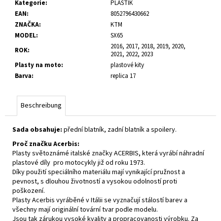
Kategorie
:
PLASTIK
EAN
:
8052796430662
ZNAČKA
:
KTM
MODEL
:
SX65
2016, 2017, 2018, 2019, 2020,
ROK
:
2021, 2022, 2023
Plasty na moto
:
plastové kity
Barva
:
replica 17
Beschreibung
Sada obsahuje:
přední blatník, zadní blatník a spoilery.
Proč značku Acerbis:
Plasty světoznámé italské značky ACERBIS, která vyrábí náhradní
plastové díly pro motocykly již od roku 1973.
Díky použití speciálního materiálu mají vynikající pružnost a
pevnost, s dlouhou životností a vysokou odolností proti
poškození.
Plasty Acerbis vyráběné v Itálii se vyznačují stálostí barev a
všechny mají originální tovární tvar podle modelu.
Jsou tak zárukou vysoké kvality a propracovanosti výrobku. Za