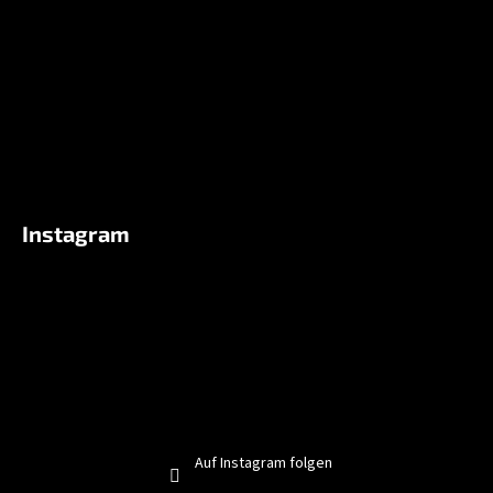
i
l
e
Instagram
Auf Instagram folgen