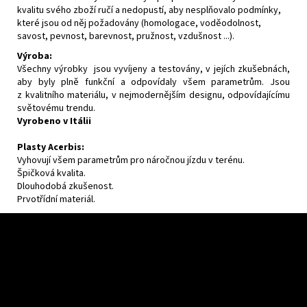
kvalitu svého zboží ručí a nedopustí, aby nesplňovalo podmínky,
které jsou od něj požadovány (homologace, voděodolnost,
savost, pevnost, barevnost, pružnost, vzdušnost ...).
Výroba:
Všechny výrobky jsou vyvíjeny a testovány, v jejích zkušebnách,
aby byly plně funkční a odpovídaly všem parametrům. Jsou
z kvalitního materiálu, v nejmodernějším designu, odpovídajícímu
světovému trendu.
Vyrobeno v Itálii
Plasty Acerbis:
Vyhovují všem parametrům pro náročnou jízdu v terénu.
Špičková kvalita.
Dlouhodobá zkušenost.
Prvotřídní materiál.
F
u
ß
z
e