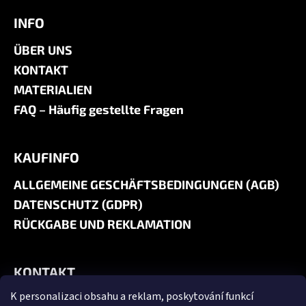
INFO
ÜBER UNS
KONTAKT
MATERIALIEN
FAQ – Häufig gestellte Fragen
KAUFINFO
ALLGEMEINE GESCHÄFTSBEDINGUNGEN (AGB)
DATENSCHUTZ (GDPR)
RÜCKGABE UND REKLAMATION
KONTAKT
K personalizaci obsahu a reklam, poskytování funkcí
+420 606 180 071