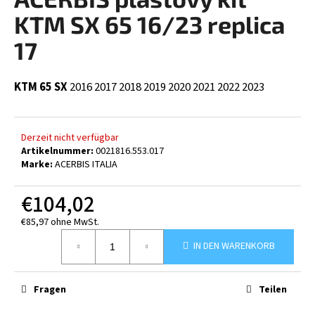
ist
0,0
KTM SX 65 16/23 replica
von
5
17
SUCHEN
Sternen.
KTM 65 SX
2016
2017
2018
2019
2020
2021
2022
2023
W
i
Derzeit nicht verfügbar
r
Artikelnummer:
0021816.553.017
e
Marke:
ACERBIS ITALIA
m
p
€104,02
f
e
€85,97 ohne MwSt.
Verkaufspreis:
h
IN DEN WARENKORB
l
e
n
Fragen
Teilen