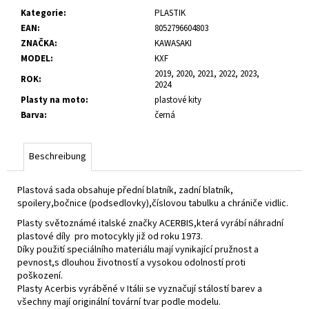
Kategorie
:
PLASTIK
EAN
:
8052796604803
ZNAČKA
:
KAWASAKI
MODEL
:
KXF
2019, 2020, 2021, 2022, 2023,
ROK
:
2024
Plasty na moto
:
plastové kity
Barva
:
černá
Beschreibung
Plastová sada obsahuje přední blatník, zadní blatník,
spoilery,bočnice (podsedlovky),číslovou tabulku a chrániče vidlic.
Plasty světoznámé italské značky ACERBIS,která vyrábí náhradní
plastové díly pro motocykly již od roku 1973.
Díky použití speciálního materiálu mají vynikající pružnost a
pevnost,s dlouhou životností a vysokou odolností proti
poškození.
Plasty Acerbis vyráběné v Itálii se vyznačují stálostí barev a
všechny mají originální tovární tvar podle modelu.