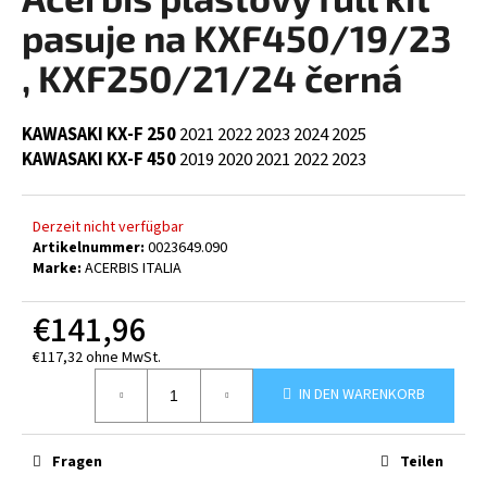
ist
0,0
pasuje na KXF450/19/23
von
5
, KXF250/21/24 černá
SUCHEN
Sternen.
KAWASAKI KX-F 250
2021
2022
2023
2024
2025
KAWASAKI KX-F 450
2019
2020
2021
2022
2023
W
i
r
Derzeit nicht verfügbar
e
Artikelnummer:
0023649.090
Marke:
ACERBIS ITALIA
m
p
€141,96
f
e
€117,32 ohne MwSt.
h
Verkaufspreis:
l
IN DEN WARENKORB
e
n
Fragen
Teilen