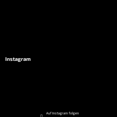
e
i
l
e
Instagram
Auf Instagram folgen