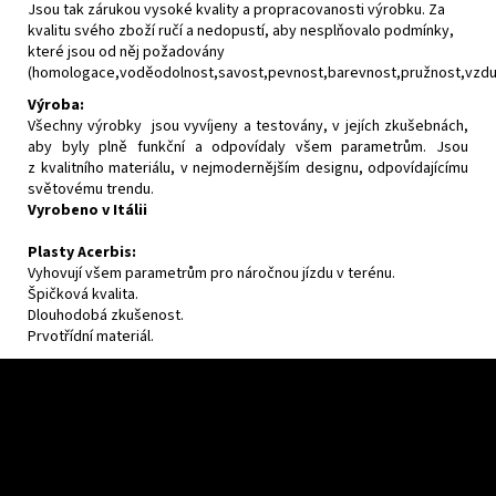
Jsou tak zárukou vysoké kvality a propracovanosti výrobku. Za
kvalitu svého zboží ručí a nedopustí, aby nesplňovalo podmínky,
které jsou od něj požadovány
(homologace,voděodolnost,savost,pevnost,barevnost,pružnost,vzdušn
Výroba:
Všechny výrobky jsou vyvíjeny a testovány, v jejích zkušebnách,
aby byly plně funkční a odpovídaly všem parametrům. Jsou
z kvalitního materiálu, v nejmodernějším designu, odpovídajícímu
světovému trendu.
Vyrobeno v Itálii
Plasty Acerbis:
Vyhovují všem parametrům pro náročnou jízdu v terénu.
Špičková kvalita.
Dlouhodobá zkušenost.
Prvotřídní materiál.
F
u
ß
z