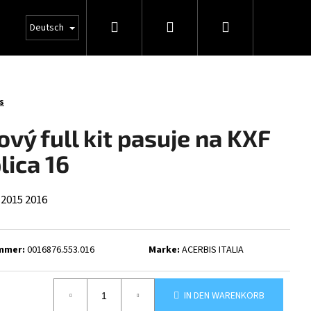
Suchen
Login
Warenkorb
Deutsch
s
ový full kit pasuje na KXF
lica 16
2015
2016
mmer:
0016876.553.016
Marke:
ACERBIS ITALIA
IN DEN WARENKORB