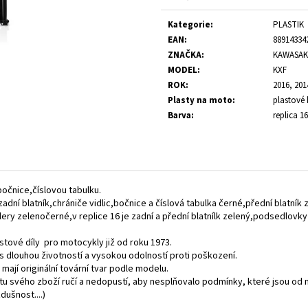
Verkaufspreis:
Kategorie
:
PLASTIK
EAN
:
88914334
ZNAČKA
:
KAWASAK
MODEL
:
KXF
ROK
:
2016, 201
Plasty na moto
:
plastové 
Barva
:
replica 16
,bočnice,číslovou tabulku.
zadní blatník,chrániče vidlic,bočnice a číslová tabulka černé,přední blatník 
ilery zelenočerné,v replice 16 je zadní a přední blatnílk zelený,podsedlovky
stové díly pro motocykly již od roku 1973.
t,s dlouhou životností a vysokou odolností proti poškození.
 mají originální tovární tvar podle modelu.
itu svého zboží ručí a nedopustí, aby nesplňovalo podmínky, které jsou od
ušnost....)