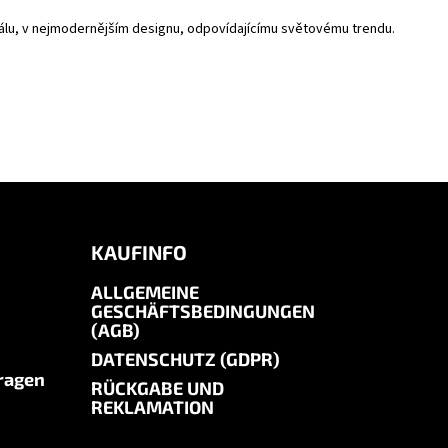
riálu, v nejmodernějším designu, odpovídajícímu světovému trendu.
KAUFINFO
ALLGEMEINE
GESCHÄFTSBEDINGUNGEN
(AGB)
DATENSCHUTZ (GDPR)
Fragen
RÜCKGABE UND
REKLAMATION