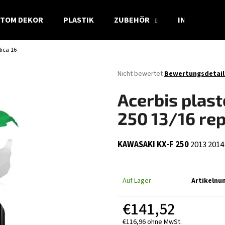
TOM DEKOR
PLASTIK
ZUBEHÖR
INFO
lica 16
Was suchen Sie?
Die
Nicht bewertet
Bewertungsdetail
durchschnittliche
Produktbewertung
SUCHEN
Acerbis plast
ist
0,0
250 13/16 rep
von
5
Wir empfehlen
Sternen.
KAWASAKI KX-F 250
2013
2014
Auf Lager
Artikelnu
€141,52
€116,96 ohne MwSt.