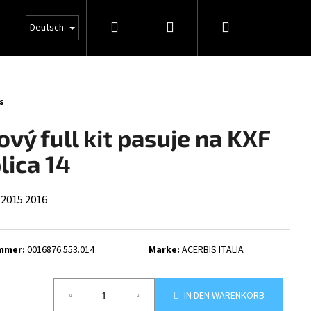
Suchen
Login
Warenkorb
Deutsch
s
ový full kit pasuje na KXF
lica 14
2015
2016
mmer:
0016876.553.014
Marke:
ACERBIS ITALIA
IN DEN WARENKORB