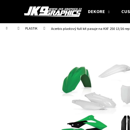
W
Zum
Inhalt
a
DEKORE
CUS
springen
Zurück
Zurück
r
zum
zum
e
Startseite
PLASTIK
Acerbis plastový full kit pasuje na KXF 250 13/16 rep
Einkaufen
Einkaufen
n
k
o
r
b