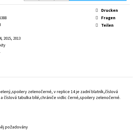
Drucken
Fragen
6388
I
Teilen
4, 2015, 2013
kity
zelený,spoilery zelenočerné, v replice 14 je zadní blatník,číslová
 a číslová tabulka bílé,chrániče vidlic černé,spoilery zelenočerné.
 něj požadovány