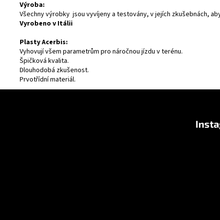
Výroba:
Všechny výrobky jsou vyvíjeny a testovány, v jejích zkušebnách, ab
Vyrobeno v Itálii
Plasty Acerbis:
Vyhovují všem parametrům pro náročnou jízdu v terénu.
Špičková kvalita.
Dlouhodobá zkušenost.
Prvotřídní materiál.
F
u
Inst
ß
z
e
i
l
e