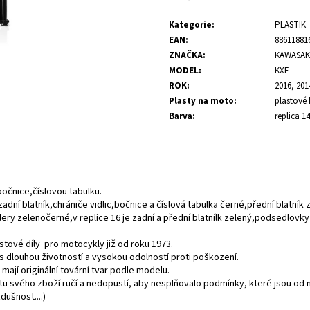
Verkaufspreis:
Kategorie
:
PLASTIK
EAN
:
88611881
ZNAČKA
:
KAWASAK
MODEL
:
KXF
ROK
:
2016, 201
Plasty na moto
:
plastové 
Barva
:
replica 14
,bočnice,číslovou tabulku.
zadní blatník,chrániče vidlic,bočnice a číslová tabulka černé,přední blatník 
ilery zelenočerné,v replice 16 je zadní a přední blatnílk zelený,podsedlovky
stové díly pro motocykly již od roku 1973.
t,s dlouhou životností a vysokou odolností proti poškození.
 mají originální tovární tvar podle modelu.
itu svého zboží ručí a nedopustí, aby nesplňovalo podmínky, které jsou od
ušnost....)