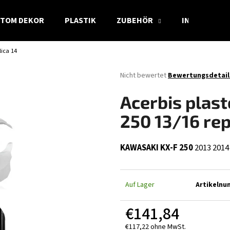
TOM DEKOR
PLASTIK
ZUBEHÖR
INFO
lica 14
Was suchen Sie?
Die
Nicht bewertet
Bewertungsdetail
durchschnittliche
Produktbewertung
SUCHEN
Acerbis plast
ist
0,0
250 13/16 rep
von
5
Wir empfehlen
Sternen.
KAWASAKI KX-F 250
2013
2014
Auf Lager
Artikelnu
€141,84
€117,22 ohne MwSt.