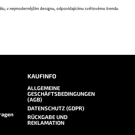
riálu, v nejmodernějším designu, odpovídajícímu světovému trendu.
KAUFINFO
ALLGEMEINE
GESCHÄFTSBEDINGUNGEN
(AGB)
DATENSCHUTZ (GDPR)
Fragen
RÜCKGABE UND
REKLAMATION