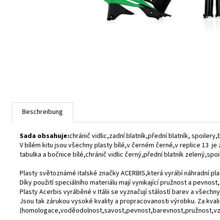
Beschreibung
Sada obsahuje:
chránič vidlic,zadní blatník,přední blatník, spoilery
V bílém kitu jsou všechny plasty bílé,v černém černé,v replice 13 je 
tabulka a bočnice bílé,chránič vidlic černý,přední blatník zelený,spo
Plasty světoznámé italské značky ACERBIS,která vyrábí náhradní pla
Díky použití speciálního materiálu mají vynikající pružnost a pevnos
Plasty Acerbis vyráběné v Itálii se vyznačují stálostí barev a všechny
Jsou tak zárukou vysoké kvality a propracovanosti výrobku. Za kval
(homologace,voděodolnost,savost,pevnost,barevnost,pružnost,vzd