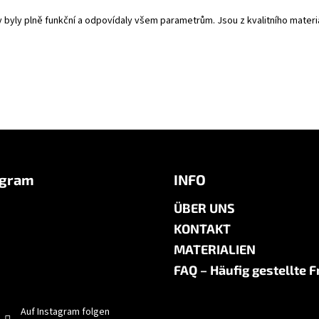
y byly plně funkční a odpovídaly všem parametrům. Jsou z kvalitního mate
agram
INFO
ÜBER UNS
KONTAKT
MATERIALIEN
FAQ – Häufig gestellte 
Auf Instagram folgen