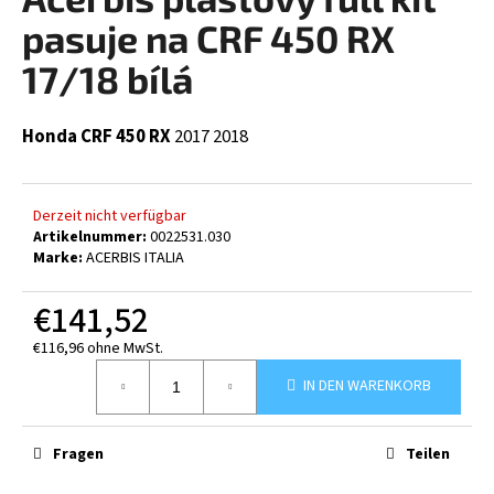
ist
0,0
pasuje na CRF 450 RX
von
5
17/18 bílá
SUCHEN
Sternen.
Honda CRF 450 RX
2017
2018
W
i
Derzeit nicht verfügbar
r
Artikelnummer:
0022531.030
e
Marke:
ACERBIS ITALIA
m
p
€141,52
f
e
€116,96 ohne MwSt.
Verkaufspreis:
h
IN DEN WARENKORB
l
e
n
Fragen
Teilen