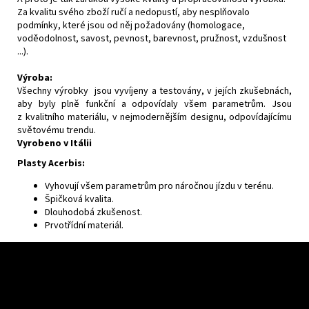
Za kvalitu svého zboží ručí a nedopustí, aby nesplňovalo
podmínky, které jsou od něj požadovány (homologace,
voděodolnost, savost, pevnost, barevnost, pružnost, vzdušnost
...).
Výroba:
Všechny výrobky jsou vyvíjeny a testovány, v jejích zkušebnách,
aby byly plně funkční a odpovídaly všem parametrům. Jsou
z kvalitního materiálu, v nejmodernějším designu, odpovídajícímu
světovému trendu.
Vyrobeno v Itálii
Plasty Acerbis:
Vyhovují všem parametrům pro náročnou jízdu v terénu.
Špičková kvalita.
Dlouhodobá zkušenost.
Prvotřídní materiál.
F
u
ß