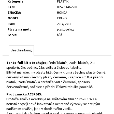
Kategorie
:
PLASTIK
EAN
:
8052796457508
ZNAČKA
:
HONDA
MODEL
:
CRF-RX
ROK
:
2017, 2018
Plasty na moto
:
plastové kity
Barva
:
bílá
Beschreibung
Tento full kit obsahuje:
přední blatník, zadní blatník, 2ks
spoilerů, 2ks bočnic, 2 ks vidlic a číslovou tabulku.
Bílý kit má všechny plasty bílé, černý kit má všechny plasty černé,
červený kit má všechny plasty červené, v replice 2018 je přední
blatník, zadní blatník a chrániče vidlic červené, spoilery
červenočerné, bočnice a přední číslová tabulka jsou bílé.
Proč značku ACERBIS:
Protože značka Acerbis je na světovém trhu od roku 1973 a
neustále vyvíjí nové inovativní a ochranné výrobky se stejným
nadšením a vášní, jako v době svého vzniku.
A proto je tak zárukou vysoké kvality a propracovanosti výrobku.