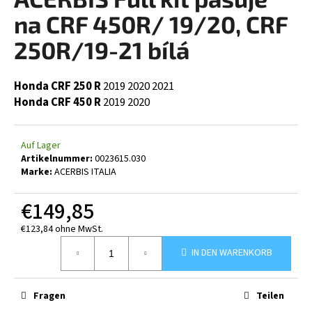
ist
0,0
na CRF 450R/ 19/20, CRF
von
5
250R/19-21 bílá
SUCHEN
Sternen.
Honda CRF 250 R
2019
2020
2021
Honda CRF 450 R
2019
2020
W
i
r
Auf Lager
e
Artikelnummer:
0023615.030
Marke:
ACERBIS ITALIA
m
p
€149,85
f
e
€123,84 ohne MwSt.
h
Verkaufspreis:
l
IN DEN WARENKORB
e
n
Fragen
Teilen