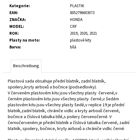
Kategorie
:
PLASTIK
EAN
:
8052796603073
ZNAČKA
:
HONDA
MODEL
:
CRF
ROK
:
2019, 2020, 2021
Plasty na moto
:
plastové kity
Barva
:
bílá
Beschreibung
Plastová sada obsahuje přední blatník, zadní blatník,
spoilery,kryty airboxů a bočnice (podsedlovky).
V červeném plastovém kitu jsou všechny plasty červené,v
černém plastovém kitu jsou všechny plasty černé,v šedém
plastovém kitu jsou všechny plasty šedé,v replice 19 je přední
blatník,zadní blatník, chrániče vidlic a kryty airboxů červené,
bočnice a číslová tabulka bílé,s poilery červenočerné. V
černočerveném je přední blatník a číslová tabulka červené, zadní
blatník, spoilery, bočnice, kryty airboxů a chrániče vidlic černé.