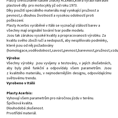
Plasty světoznámé italské značky ACERBIS,která vyrábí náhradní
plastové díly pro motocykly již od roku 1973.
Díky použití speciálního materiálu mají vynikající pružnost a
pevnost,s dlouhou životností a vysokou odolností proti
poškození.
Plasty Acerbis vyráběné v Itálii se vyznačují stálostí barev a
všechny mají originální tovární tvar podle modelu.
Jsou tak zárukou vysoké kvality a propracovanosti výrobku. Za
kvalitu svého zboží ručí a nedopustí, aby nesplňovalo podmínky,
které jsou od něj požadovány
(homologace,voděodolnost,savost,pevnost,barevnost,pružnost,vzdušn
Výroba:
Všechny výrobky jsou vyvíjeny a testovány, v jejích zkušebnách,
aby byly plně funkční a odpovídaly všem parametrům. Jsou
z kvalitního materiálu, v nejmodernějším designu, odpovídajícímu
světovému trendu.
Vyrobeno v Itálii
Plasty Acerbis:
Vyhovují všem parametrům pro náročnou jízdu v terénu.
Špičková kvalita.
Dlouhodobá zkušenost.
Prvotřídní materiál.