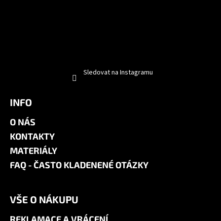
č
u
j
e
m
e
Sledovat na Instagramu
INFO
O NÁS
KONTAKTY
MATERIÁLY
FAQ - ČASTO KLADENENÉ OTÁZKY
VŠE O NÁKUPU
REKLAMACE A VRÁCENÍ