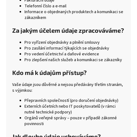
Fakturační údaje
Telefonní číslo a e-mail
a
Informace o objednaných produktech a komunikaci se
j
zákazníkem
í
Za jakým účelem údaje zpracováváme?
t
?
Pro vyřízení objednávky a plnění smlouvy
Pro zasílání informací týkajících se objednávky
Pro vedení účetnictví a daňové evidence
Pro zlepšení našich služeb a komunikaci se zákazníky
HLEDAT
Kdo má k údajům přístup?
Vaše údaje jsou důvěrné a nejsou předávány třetím stranám,
s výjimkou:
D
Přepravních společností (pro doručení objednávky)
o
Externích účetních nebo IT poskytovatelů (v rámci
p
nutné technické podpory)
o
Orgánů veřejné správy – pouze v případě zákonné
r
povinnosti
u
Jak dlouho údaje uchováváme?