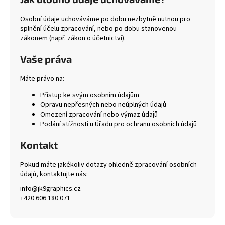
č
u
Osobní údaje uchováváme po dobu nezbytně nutnou pro
j
splnění účelu zpracování, nebo po dobu stanovenou
e
zákonem (např. zákon o účetnictví).
m
e
Vaše práva
Máte právo na:
Přístup ke svým osobním údajům
Opravu nepřesných nebo neúplných údajů
Omezení zpracování nebo výmaz údajů
Podání stížnosti u Úřadu pro ochranu osobních údajů
Kontakt
Pokud máte jakékoliv dotazy ohledně zpracování osobních
údajů, kontaktujte nás:
info@jk9graphics.cz
+420 606 180 071