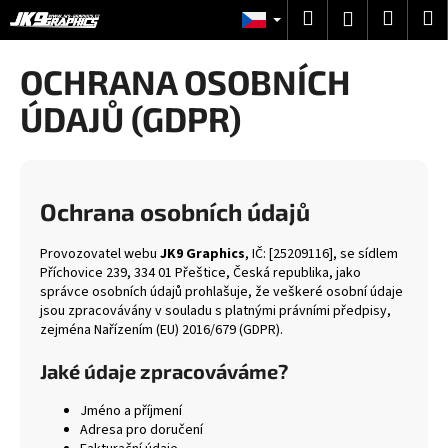
K
Přejít
Hledat
Nákup
M
Přihlášení
na
o
obsah
Zpět
Zpět
košík
š
OCHRANA OSOBNÍCH
í
C
ÚDAJŮ (GDPR)
k
o
p
o
Ochrana osobních údajů
t
ř
Provozovatel webu
JK9 Graphics
, IČ: [25209116], se sídlem
e
Příchovice 239, 334 01 Přeštice, Česká republika, jako
b
správce osobních údajů prohlašuje, že veškeré osobní údaje
jsou zpracovávány v souladu s platnými právními předpisy,
u
zejména Nařízením (EU) 2016/679 (GDPR).
j
e
Jaké údaje zpracováváme?
t
Jméno a příjmení
e
Adresa pro doručení
n