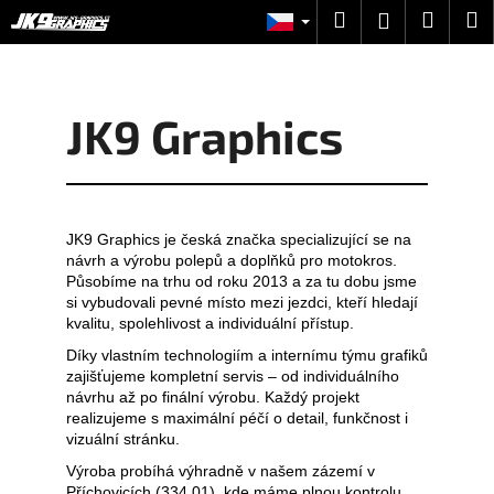
K
Přejít
Hledat
Nákup
M
Přihlášení
na
o
obsah
Zpět
Zpět
košík
š
í
C
JK9 Graphics
k
o
p
o
t
JK9 Graphics je česká značka specializující se na
ř
návrh a výrobu polepů a doplňků pro motokros.
Působíme na trhu od roku 2013 a za tu dobu jsme
e
si vybudovali pevné místo mezi jezdci, kteří hledají
b
kvalitu, spolehlivost a individuální přístup.
u
Díky vlastním technologiím a internímu týmu grafiků
j
zajišťujeme kompletní servis – od individuálního
návrhu až po finální výrobu. Každý projekt
e
realizujeme s maximální péčí o detail, funkčnost i
t
vizuální stránku.
e
Výroba probíhá výhradně v našem zázemí v
n
Příchovicích (334 01), kde máme plnou kontrolu