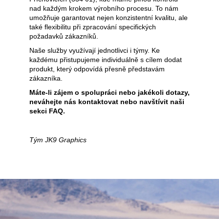
nad každým krokem výrobního procesu. To nám
a
umožňuje garantovat nejen konzistentní kvalitu, ale
j
také flexibilitu při zpracování specifických
í
požadavků zákazníků.
t
Naše služby využívají jednotlivci i týmy. Ke
každému přistupujeme individuálně s cílem dodat
?
produkt, který odpovídá přesně představám
zákazníka.
Máte-li zájem o spolupráci nebo jakékoli dotazy,
neváhejte nás kontaktovat nebo navštívit naši
sekci
FAQ
.
HLEDAT
Tým JK9 Graphics
D
o
p
o
r
u