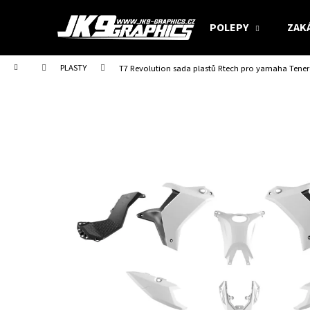
K
Přejít
na
o
POLEPY
ZAK
obsah
Zpět
Zpět
š
do
do
í
Domů
PLASTY
T7 Revolution sada plastů Rtech pro yamaha Tenere 
obchodu
obchodu
k