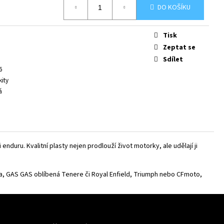
DO KOŠÍKU
Tisk
Zeptat se
Sdílet
6
kity
á
uru. Kvalitní plasty nejen prodlouží život motorky, ale udělají ji
a
,
GAS GAS
oblíbená
Tenere
či
Royal Enfield
,
Triumph
nebo
CFmoto
,