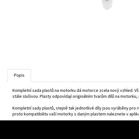
Popis
Kompletní sada plastů na motorku dá motorce zcela nový vzhled. Všec
stále slušivou. Plasty odpovídají originálním tvarům dílů na motorku
Kompletní sady plastů, stejně tak jednotlivé díly jsou vyráběny pro 
proto kompatibilitu vaší motorky s daným plastem naleznete v aplika
Z
á