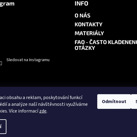
agram
INFO
O NÁS
KONTAKTY
MATERIÁLY
FAQ - ČASTO KLADENEN
OTÁZKY
Sledovat na Instagramu
aci obsahu a reklam, poskytování funkcí
Odmítnout
édií a analýze naší návštěvnosti využíváme
ies. Více informací
zde
.
.
Upravit nastavení cookies
í