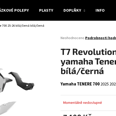
ÁZKOVÉ POLEPY
PLASTY
DOPLŇKY
INFO
700 25-26 bílá/černá bílá/černá
Co potřebujete najít?
Průměrné
Neohodnoceno
Podrobnosti hod
hodnocení
produktu
HLEDAT
T7 Revolution
je
0,0
yamaha Tener
z
5
bílá/černá
Doporučujeme
hvězdiček.
Yamaha TENERE 700
2025
202
Momentálně nedostupné