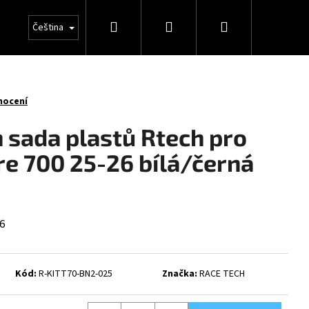
Hledat
Přihlášení
Nákupní
Čeština
košík
nocení
 sada plastů Rtech pro
e 700 25-26 bílá/černá
6
Kód:
R-KITT70-BN2-025
Značka:
RACE TECH