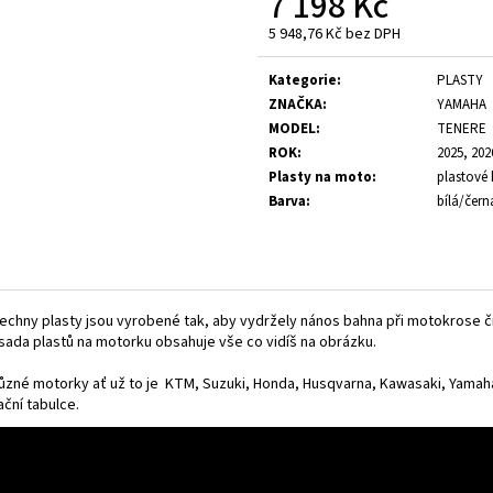
7 198 Kč
5 948,76 Kč bez DPH
Měrná
cena:
Kategorie
:
PLASTY
ZNAČKA
:
YAMAHA
MODEL
:
TENERE
ROK
:
2025, 202
Plasty na moto
:
plastové 
Barva
:
bílá/čern
hny plasty jsou vyrobené tak, aby vydržely nános bahna při motokrose či end
, sada plastů na motorku obsahuje vše co vidíš na obrázku.
různé motorky ať už to je
KTM
,
Suzuki
,
Honda
,
Husqvarna
,
Kawasaki
,
Yamah
ční tabulce.