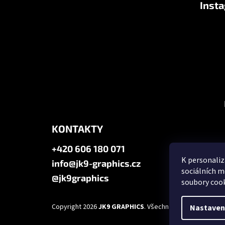
Inst
p
a
t
í
KONTAKTY
+420 606 180 071
K personaliz
info@jk9-graphics.cz
sociálních m
@jk9graphics
soubory cook
Copyright 2026
JK9 GRAPHICS
. Všechna práva vyhrazena
Nastaven