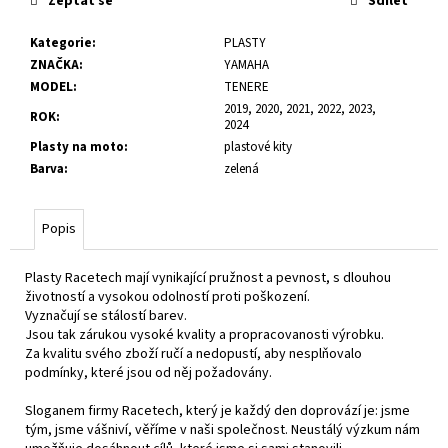
Zeptat se
Sdílet
č
u
Kategorie
:
PLASTY
j
ZNAČKA
:
YAMAHA
e
MODEL
:
TENERE
m
2019, 2020, 2021, 2022, 2023,
e
ROK
:
2024
Plasty na moto
:
plastové kity
Barva
:
zelená
Popis
Plasty Racetech mají vynikající pružnost a pevnost, s dlouhou
životností a vysokou odolností proti poškození.
Vyznačují se stálostí barev.
Jsou tak zárukou vysoké kvality a propracovanosti výrobku.
Za kvalitu svého zboží ručí a nedopustí, aby nesplňovalo
podmínky, které jsou od něj požadovány.
Sloganem firmy Racetech, který je každý den doprovází je: jsme
tým, jsme vášniví, věříme v naši společnost. Neustálý výzkum nám