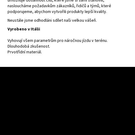
umožňuje dosáhnout cílů, které jsme si sami stanovili,
nasloucháme požadavkům zákazníků, řidičů a týmů, které
podporujeme, abychom vytvořili produkty lepší kvality.
Neustále jsme odhodláni sdílet naši velkou vášeň.
Vyrobeno v Itálii
Vyhovují všem parametrům pro náročnou jízdu v terénu.
Dlouhodobá zkušenost.
Prvotřídní materiál.
Z
á
p
a
t
í