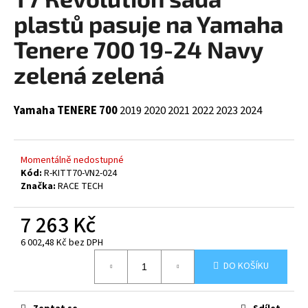
je
a
0,0
plastů pasuje na Yamaha
z
j
5
Tenere 700 19-24 Navy
í
hvězdiček.
zelená zelená
t
?
Yamaha TENERE 700
2019
2020
2021
2022
2023
2024
HLEDAT
Momentálně nedostupné
Kód:
R-KITT70-VN2-024
Značka:
RACE TECH
7 263 Kč
D
o
6 002,48 Kč bez DPH
p
Měrná
o
DO KOŠÍKU
cena:
r
u