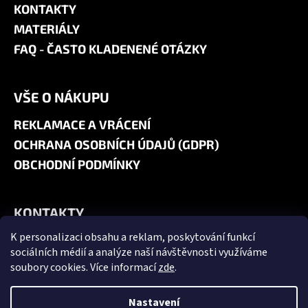
KONTAKTY
MATERIÁLY
FAQ - ČASTO KLADENENÉ OTÁZKY
VŠE O NÁKUPU
REKLAMACE A VRÁCENÍ
OCHRANA OSOBNÍCH ÚDAJŮ (GDPR)
OBCHODNÍ PODMÍNKY
KONTAKTY
K personalizaci obsahu a reklam, poskytování funkcí
+420 606 180 071
sociálních médií a analýze naší návštěvnosti využíváme
info@jk9-graphics.cz
soubory cookies. Více informací
zde
.
@jk9graphics
Nastavení