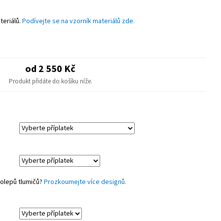
astové díly.
teriálů.
Podívejte se na vzorník materiálů zde.
od 2 550 Kč
Produkt přidáte do košíku níže.
polepů tlumičů?
Prozkoumejte více designů.