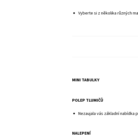
Sady neobsahují potahy sedadel ani pl
Vyberte si z několika různých ma
MINI TABULKY
POLEP TLUMIČŮ
Nezaujala vás základní nabídka 
NALEPENÍ