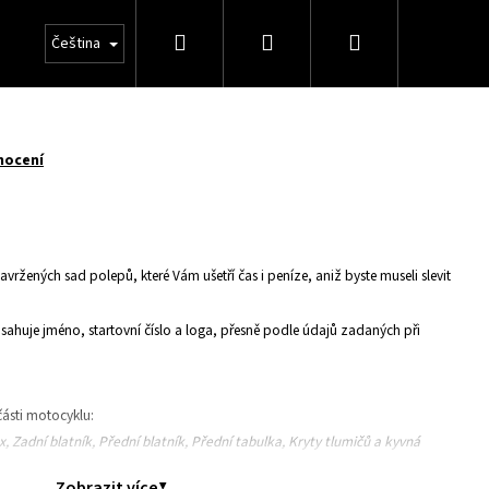
Hledat
Přihlášení
Nákupní
Čeština
košík
nocení
avržených sad polepů, které Vám ušetří čas i peníze, aniž byste museli slevit
huje jméno, startovní číslo a loga, přesně podle údajů zadaných při
ásti motocyklu:
ox, Zadní blatník, Přední blatník, Přední tabulka, Kryty tlumičů a kyvná
Zobrazit více