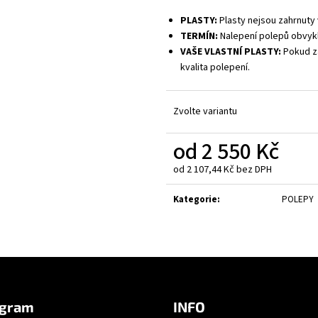
PLASTY:
Plasty nejsou zahrnuty 
TERMÍN:
Nalepení polepů obvykl
VAŠE VLASTNÍ PLASTY:
Pokud za
kvalita polepení.
Zvolte variantu
od
2 550 Kč
od
2 107,44 Kč
bez DPH
Měrná
cena:
Kategorie
:
POLEPY
agram
INFO