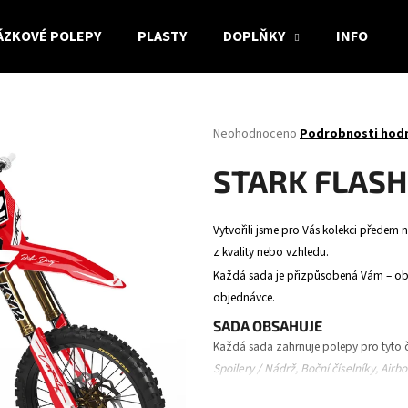
ÁZKOVÉ POLEPY
PLASTY
DOPLŇKY
INFO
Co potřebujete najít?
Průměrné
Neohodnoceno
Podrobnosti hod
hodnocení
produktu
HLEDAT
STARK FLASH
je
0,0
z
Vytvořili jsme pro Vás kolekci předem n
5
Doporučujeme
z kvality nebo vzhledu.
hvězdiček.
Každá sada je přizpůsobená Vám – obsa
objednávce.
SADA OBSAHUJE
Každá sada zahrnuje polepy pro tyto č
Spoilery / Nádrž, Boční číselníky, Airb
vidlice.