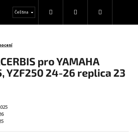
Hledat
Přihlášení
Nákupní
Čeština
košík
nocení
 ACERBIS pro YAMAHA
, YZF250 24-26 replica 23
2025
26
25