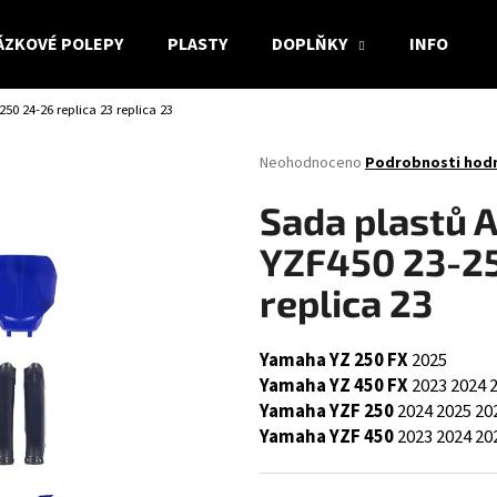
ÁZKOVÉ POLEPY
PLASTY
DOPLŇKY
INFO
0 24-26 replica 23 replica 23
Co potřebujete najít?
Průměrné
Neohodnoceno
Podrobnosti hod
hodnocení
produktu
HLEDAT
Sada plastů
je
0,0
YZF450 23-25
z
5
replica 23
Doporučujeme
hvězdiček.
Yamaha YZ 250 FX
2025
Yamaha YZ 450 FX
2023
2024
Yamaha YZF 250
2024
2025
20
Yamaha YZF 450
2023
2024
20