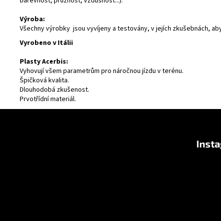
barevnost, pružnost, vzdušnost...).
Výroba:
Všechny výrobky jsou vyvíjeny a testovány, v jejích zkušebnách, ab
Vyrobeno v Itálii
Plasty Acerbis:
Vyhovují všem parametrům pro náročnou jízdu v terénu.
Špičková kvalita.
Dlouhodobá zkušenost.
Prvotřídní materiál.
Z
á
Inst
p
a
t
í