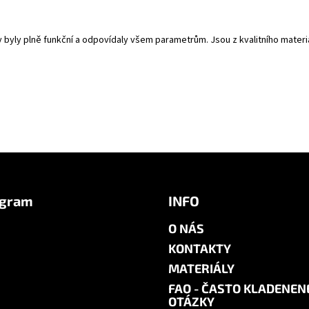
y byly plně funkční a odpovídaly všem parametrům. Jsou z kvalitního mate
agram
INFO
O NÁS
KONTAKTY
MATERIÁLY
FAQ - ČASTO KLADENEN
OTÁZKY