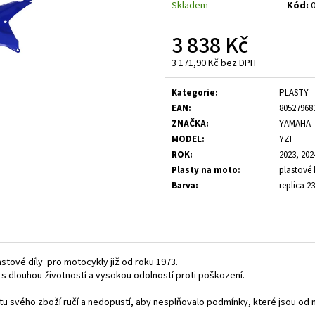
Skladem
Kód:
3 838 Kč
3 171,90 Kč bez DPH
Měrná
cena:
Kategorie
:
PLASTY
EAN
:
80527968
ZNAČKA
:
YAMAHA
MODEL
:
YZF
ROK
:
2023, 202
Plasty na moto
:
plastové 
Barva
:
replica 23
astové díly pro motocykly již od roku 1973.
, s dlouhou životností a vysokou odolností proti poškození.
litu svého zboží ručí a nedopustí, aby nesplňovalo podmínky, které jsou 