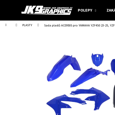
K
Přejít
na
o
POLEPY
ZAK
obsah
Zpět
Zpět
š
do
do
í
Domů
PLASTY
Sada plastů ACERBIS pro YAMAHA YZF450 23-25, YZF25
obchodu
obchodu
k