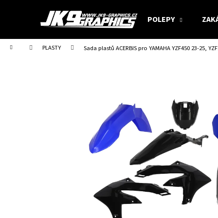
K
Přejít
na
o
POLEPY
ZAK
obsah
Zpět
Zpět
š
do
do
í
Domů
PLASTY
Sada plastů ACERBIS pro YAMAHA YZF450 23-25, YZ
obchodu
obchodu
k