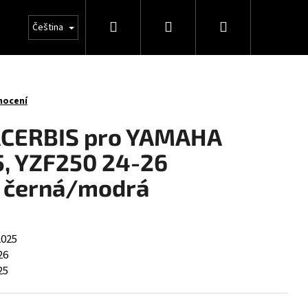
Hledat
Přihlášení
Nákupní
Čeština
košík
nocení
 ACERBIS pro YAMAHA
, YZF250 24-26
 černá/modrá
2025
26
25