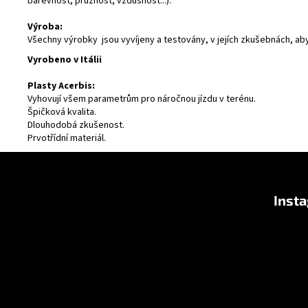
barevnost, pružnost, vzdušnost...).
Výroba:
Všechny výrobky jsou vyvíjeny a testovány, v jejích zkušebnách, ab
Vyrobeno v Itálii
Plasty Acerbis:
Vyhovují všem parametrům pro náročnou jízdu v terénu.
Špičková kvalita.
Dlouhodobá zkušenost.
Prvotřídní materiál.
Z
á
Inst
p
a
t
í