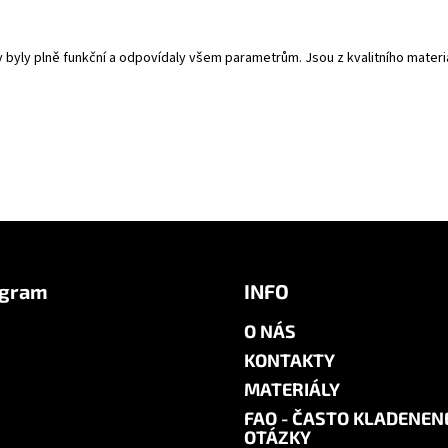
y byly plně funkční a odpovídaly všem parametrům. Jsou z kvalitního mate
agram
INFO
O NÁS
KONTAKTY
MATERIÁLY
FAQ - ČASTO KLADENEN
OTÁZKY