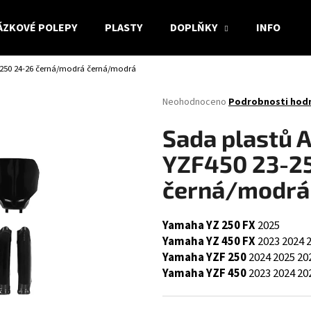
ÁZKOVÉ POLEPY
PLASTY
DOPLŇKY
INFO
F250 24-26 černá/modrá černá/modrá
Co potřebujete najít?
Průměrné
Neohodnoceno
Podrobnosti hod
hodnocení
produktu
HLEDAT
Sada plastů
je
0,0
YZF450 23-25
z
5
černá/modrá
Doporučujeme
hvězdiček.
Yamaha YZ 250 FX
2025
Yamaha YZ 450 FX
2023
2024
Yamaha YZF 250
2024
2025
20
Yamaha YZF 450
2023
2024
20