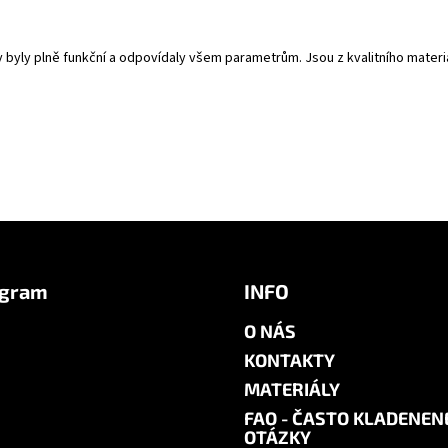
y byly plně funkční a odpovídaly všem parametrům. Jsou z kvalitního mate
agram
INFO
O NÁS
KONTAKTY
MATERIÁLY
FAQ - ČASTO KLADENEN
OTÁZKY