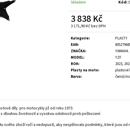
Skladem
Kód:
3 838 Kč
3 171,90 Kč bez DPH
Měrná
cena:
Kategorie
:
PLASTY
EAN
:
80527968
ZNAČKA
:
YAMAHA
MODEL
:
YZF
ROK
:
2023, 202
Plasty na moto
:
plastové 
Barva
:
černá/m
astové díly pro motocykly již od roku 1973.
, s dlouhou životností a vysokou odolností proti poškození.
litu svého zboží ručí a nedopustí, aby nesplňovalo podmínky, které jsou 