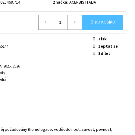
0025468.714
Značka:
ACERBIS ITALIA
DO KOŠÍKU
Tisk
Zeptat se
55144
Sdílet
4, 2025, 2026
kity
odrá
od něj požadovány (homologace, voděodolnost, savost, pevnost,