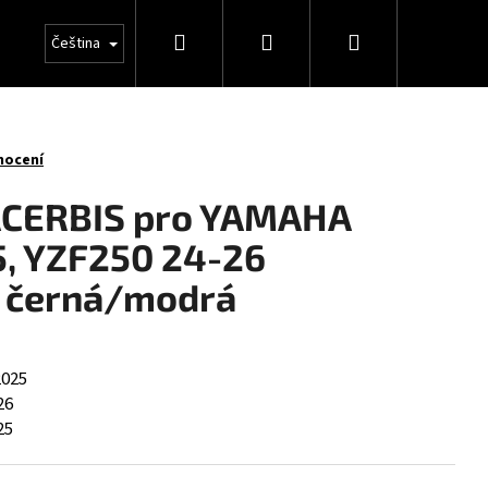
Hledat
Přihlášení
Nákupní
Čeština
košík
nocení
 ACERBIS pro YAMAHA
, YZF250 24-26
 černá/modrá
2025
26
25