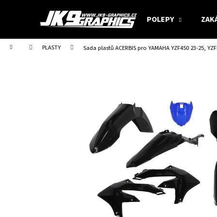
K
Přejít
na
o
POLEPY
ZAK
obsah
Zpět
Zpět
š
do
do
í
Domů
PLASTY
Sada plastů ACERBIS pro YAMAHA YZF450 23-25, YZ
obchodu
obchodu
k