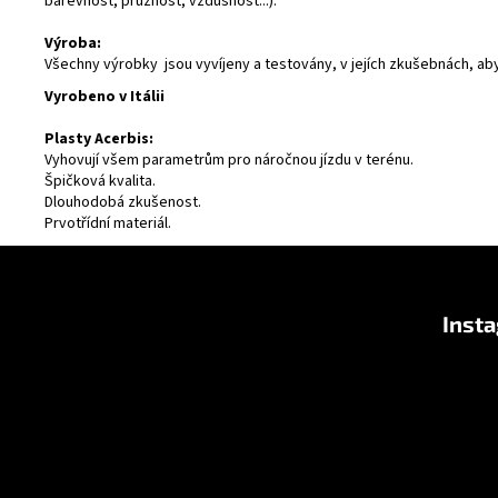
barevnost, pružnost, vzdušnost...).
Výroba:
Všechny výrobky jsou vyvíjeny a testovány, v jejích zkušebnách, ab
Vyrobeno v Itálii
Plasty Acerbis:
Vyhovují všem parametrům pro náročnou jízdu v terénu.
Špičková kvalita.
Dlouhodobá zkušenost.
Prvotřídní materiál.
Z
á
Inst
p
a
t
í