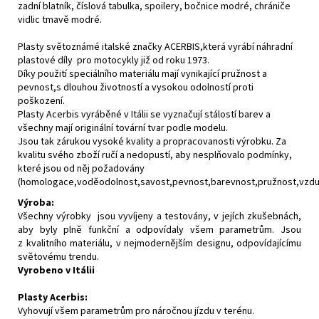
zadní blatník, číslová tabulka, spoilery, bočnice modré, chrániče
vidlic tmavě modré.
Plasty světoznámé italské značky ACERBIS,která vyrábí náhradní
plastové díly pro motocykly již od roku 1973.
Díky použití speciálního materiálu mají vynikající pružnost a
pevnost,s dlouhou životností a vysokou odolností proti
poškození.
Plasty Acerbis vyráběné v Itálii se vyznačují stálostí barev a
všechny mají originální tovární tvar podle modelu.
Jsou tak zárukou vysoké kvality a propracovanosti výrobku. Za
kvalitu svého zboží ručí a nedopustí, aby nesplňovalo podmínky,
které jsou od něj požadovány
(homologace,voděodolnost,savost,pevnost,barevnost,pružnost,vzdušn
Výroba:
Všechny výrobky jsou vyvíjeny a testovány, v jejích zkušebnách,
aby byly plně funkční a odpovídaly všem parametrům. Jsou
z kvalitního materiálu, v nejmodernějším designu, odpovídajícímu
světovému trendu.
Vyrobeno v Itálii
Plasty Acerbis:
Vyhovují všem parametrům pro náročnou jízdu v terénu.