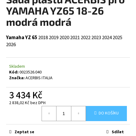
je
a
0,0
YAMAHA YZ65 18-26
z
j
5
modrá modrá
í
hvězdiček.
t
Yamaha YZ 65
2018
2019
2020
2021
2022
2023
2024
2025
?
2026
Skladem
HLEDAT
Kód:
0023526.040
Značka:
ACERBIS ITALIA
3 434 Kč
D
2 838,02 Kč bez DPH
o
Měrná
p
DO KOŠÍKU
cena:
o
r
u
Zeptat se
Sdílet