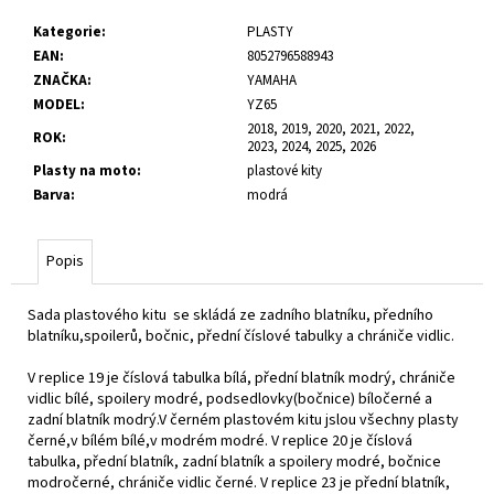
č
u
Kategorie
:
PLASTY
j
EAN
:
8052796588943
e
ZNAČKA
:
YAMAHA
m
MODEL
:
YZ65
e
2018, 2019, 2020, 2021, 2022,
ROK
:
2023, 2024, 2025, 2026
Plasty na moto
:
plastové kity
Barva
:
modrá
Popis
Sada plastového kitu se skládá ze zadního blatníku, předního
blatníku,spoilerů, bočnic, přední číslové tabulky a chrániče vidlic.
V replice 19 je číslová tabulka bílá, přední blatník modrý, chrániče
vidlic bílé, spoilery modré, podsedlovky(bočnice) bíločerné a
zadní blatník modrý.V černém plastovém kitu jslou všechny plasty
černé,v bílém bílé,v modrém modré. V replice 20 je číslová
tabulka, přední blatník, zadní blatník a spoilery modré, bočnice
modročerné, chrániče vidlic černé. V replice 23 je přední blatník,