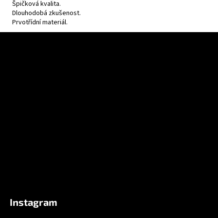
Špičková kvalita.
Dlouhodobá zkušenost.
Prvotřídní materiál.
Z
á
p
a
t
í
Instagram