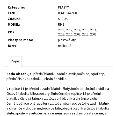
č
u
Kategorie
:
PLASTY
j
EAN
:
886118445960
e
ZNAČKA
:
SUZUKI
m
MODEL
:
RMZ
e
2016, 2017, 2014, 2015, 2011,
ROK
:
2013, 2010, 2008, 2012, 2009
Plasty na moto
:
plastové kity
Barva
:
replica 13
Popis
Sada obsahuje:
přední blatník, zadní blatník,bočnice, spoilery,
přední číslovou tabulku, chrániče vidlic.
V replice 11 je přední a zadní blatník žlutý,bočnice,chrániče vidlic a
číslová tabulka bílé,spoilery žlutočerné,v replice 13 je přední
blatník a číslová tabulka žluté,zadní blatník a chrániče vidlic
černé,bočnice bílé,spoilery žlutočerné,v replice 14 je zadní blatník
a chrániče vidlic černé,bočnice bílé,přední blatník a číslová tabulka
žluté,spoilery žliutočerné,v černém jsou všechny plasty černé, v