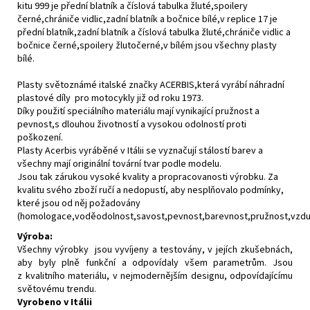
kitu 999 je přední blatník a číslová tabulka žluté,spoilery
černé,chrániče vidlic,zadní blatník a bočnice bílé,v replice 17 je
přední blatník,zadní blatník a číslová tabulka žluté,chrániče vidlic a
bočnice černé,spoilery žlutočerné,v bílém jsou všechny plasty
bílé.
Plasty světoznámé italské značky ACERBIS,která vyrábí náhradní
plastové díly pro motocykly již od roku 1973.
Díky použití speciálního materiálu mají vynikající pružnost a
pevnost,s dlouhou životností a vysokou odolností proti
poškození.
Plasty Acerbis vyráběné v Itálii se vyznačují stálostí barev a
všechny mají originální tovární tvar podle modelu.
Jsou tak zárukou vysoké kvality a propracovanosti výrobku. Za
kvalitu svého zboží ručí a nedopustí, aby nesplňovalo podmínky,
které jsou od něj požadovány
(homologace,voděodolnost,savost,pevnost,barevnost,pružnost,vzdušn
Výroba:
Všechny výrobky jsou vyvíjeny a testovány, v jejích zkušebnách,
aby byly plně funkční a odpovídaly všem parametrům. Jsou
z kvalitního materiálu, v nejmodernějším designu, odpovídajícímu
světovému trendu.
Vyrobeno v Itálii