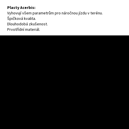
Plasty Acerbis:
Vyhovují všem parametrům pro náročnou jízdu v terénu.
Špičková kvalita.
Dlouhodobá zkušenost.
Prvotřídní materiál.
Z
á
p
a
t
í