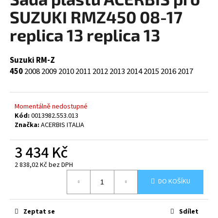
je
a
0,0
SUZUKI RMZ450 08-17
z
j
5
replica 13 replica 13
í
hvězdiček.
t
Suzuki RM-Z
?
450
2008
2009
2010
2011
2012
2013
2014
2015
2016
2017
Momentálně nedostupné
HLEDAT
Kód:
0013982.553.013
Značka:
ACERBIS ITALIA
3 434 Kč
D
2 838,02 Kč bez DPH
o
Měrná
p
DO KOŠÍKU
cena:
o
r
u
Zeptat se
Sdílet