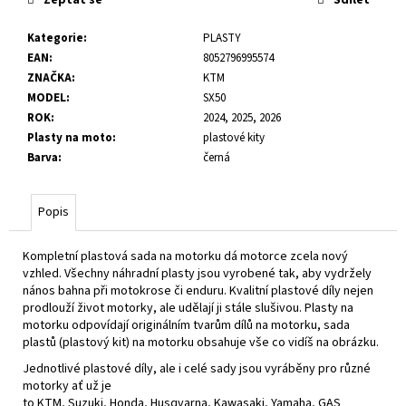
č
u
Kategorie
:
PLASTY
j
EAN
:
8052796995574
e
ZNAČKA
:
KTM
m
MODEL
:
SX50
e
ROK
:
2024, 2025, 2026
Plasty na moto
:
plastové kity
Barva
:
černá
Popis
Kompletní plastová sada na motorku dá motorce zcela nový
vzhled. Všechny náhradní plasty jsou vyrobené tak, aby vydržely
nános bahna při motokrose či enduru. Kvalitní plastové díly nejen
prodlouží život motorky, ale udělají ji stále slušivou. Plasty na
motorku odpovídají originálním tvarům dílů na motorku, sada
plastů (plastový kit) na motorku obsahuje vše co vidíš na obrázku.
Jednotlivé plastové díly, ale i celé sady jsou vyráběny pro různé
motorky ať už je
to
KTM
,
Suzuki
,
Honda
,
Husqvarna
,
Kawasaki
,
Yamaha
,
GAS