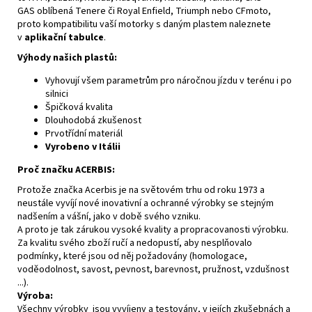
GAS
oblíbená
Tenere
či
Royal Enfield
,
Triumph
nebo
CFmoto
,
proto kompatibilitu vaší motorky s daným plastem naleznete
v
aplikační tabulce
.
Výhody našich plastů:
Vyhovují všem parametrům pro náročnou jízdu v terénu i po
silnici
Špičková kvalita
Dlouhodobá zkušenost
Prvotřídní materiál
Vyrobeno v Itálii
Proč značku ACERBIS:
Protože značka Acerbis je na světovém trhu od roku 1973 a
neustále vyvíjí nové inovativní a ochranné výrobky se stejným
nadšením a vášní, jako v době svého vzniku.
A proto je tak zárukou vysoké kvality a propracovanosti výrobku.
Za kvalitu svého zboží ručí a nedopustí, aby nesplňovalo
podmínky, které jsou od něj požadovány (homologace,
voděodolnost, savost, pevnost, barevnost, pružnost, vzdušnost
...).
Výroba:
Všechny výrobky jsou vyvíjeny a testovány, v jejích zkušebnách a