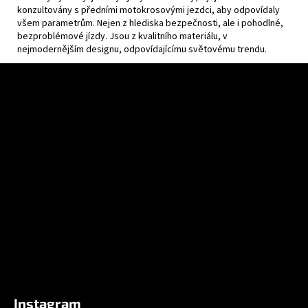
konzultovány s předními motokrosovými jezdci, aby odpovídaly
všem parametrům. Nejen z hlediska bezpečnosti, ale i pohodlné,
bezproblémové jízdy. Jsou z kvalitního materiálu, v
nejmodernějším designu, odpovídajícímu světovému trendu.
Z
á
p
a
t
í
Instagram