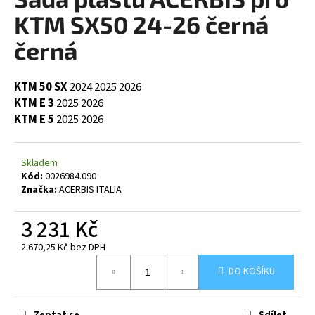
je
a
0,0
KTM SX50 24-26 černá
z
j
5
černá
í
hvězdiček.
t
KTM 50 SX
2024
2025
2026
?
KTM E 3
2025
2026
KTM E 5
2025
2026
Skladem
HLEDAT
Kód:
0026984.090
Značka:
ACERBIS ITALIA
3 231 Kč
D
o
2 670,25 Kč bez DPH
p
Měrná
o
DO KOŠÍKU
cena:
r
u
Zeptat se
Sdílet