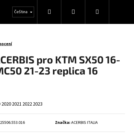
Hledat
Přihlášení
Nákupní
Čeština
košík
nocení
ACERBIS pro KTM SX50 16-
C50 21-23 replica 16
9
2020
2021
2022
2023
25506.553.016
Značka:
ACERBIS ITALIA