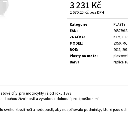
3 231 Kč
2 670,25 Kč bez DPH
Měrná
cena:
Kategorie
:
PLASTY
EAN
:
80527968
ZNAČKA
:
KTM, GA
MODEL
:
SX50, MC
ROK
:
2016, 201
Plasty na moto
:
plastové 
Barva
:
replica 16
astové díly pro motocykly již od roku 1973.
, s dlouhou životností a vysokou odolností proti poškození.
litu svého zboží ručí a nedopustí, aby nesplňovalo podmínky, které jsou 