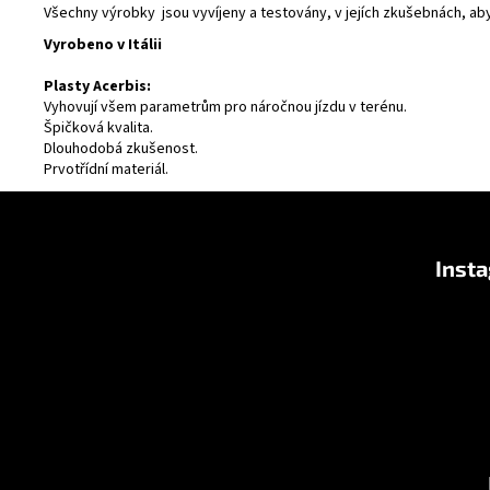
Všechny výrobky jsou vyvíjeny a testovány, v jejích zkušebnách, ab
Vyrobeno v Itálii
Plasty Acerbis:
Vyhovují všem parametrům pro náročnou jízdu v terénu.
Špičková kvalita.
Dlouhodobá zkušenost.
Prvotřídní materiál.
Z
á
Inst
p
a
t
í