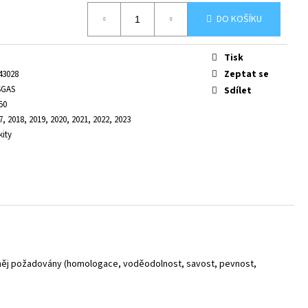
DO KOŠÍKU
Tisk
Zeptat se
43028
SGAS
Sdílet
50
7, 2018, 2019, 2020, 2021, 2022, 2023
kity
od něj požadovány (homologace, voděodolnost, savost, pevnost,