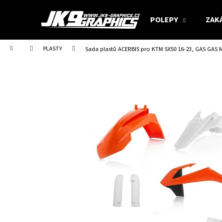
K
Přejít
na
o
POLEPY
ZAK
obsah
Zpět
Zpět
š
do
do
í
Domů
PLASTY
Sada plastů ACERBIS pro KTM SX50 16-23, GAS GAS MC
obchodu
obchodu
k