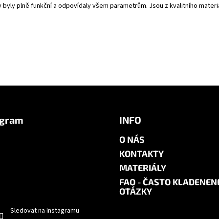
y byly plně funkční a odpovídaly všem parametrům. Jsou z kvalitního mate
agram
INFO
O NÁS
KONTAKTY
MATERIÁLY
FAQ - ČASTO KLADENEN
OTÁZKY
Sledovat na Instagramu