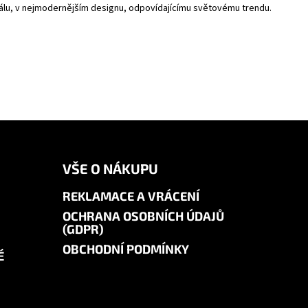
riálu, v nejmodernějším designu, odpovídajícímu světovému trendu.
VŠE O NÁKUPU
REKLAMACE A VRÁCENÍ
OCHRANA OSOBNÍCH ÚDAJŮ
(GDPR)
OBCHODNÍ PODMÍNKY
É