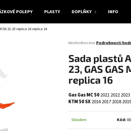
ÁZKOVÉ POLEPY
PLASTY
DOPLŇKY
INFO
50 21-23 replica 16 replica 16
Co potřebujete najít?
Průměrné
Neohodnoceno
Podrobnosti hod
hodnocení
produktu
HLEDAT
Sada plastů 
je
0,0
23, GAS GAS M
z
5
replica 16
Doporučujeme
hvězdiček.
Gas Gas MC 50
2021
2022
2023
KTM 50 SX
2016
2017
2018
201
Skladem
Kód:
00