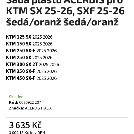
je
a
0,0
KTM SX 25-26, SXF 25-26
z
j
5
šedá/oranž šedá/oranž
í
hvězdiček.
t
KTM 125 SX
2025
2026
?
KTM 150 SX
2025
2026
KTM 250 SX-F
2025
2026
KTM 250 SX
2025
2026
KTM 300 SX 2T
2025
2026
HLEDAT
KTM 350 SX-F
2025
2026
KTM 450 SX-F
2025
2026
D
Skladem
o
Kód:
0026922.207
p
Značka:
ACERBIS ITALIA
o
r
3 635 Kč
u
3 004,13 Kč bez DPH