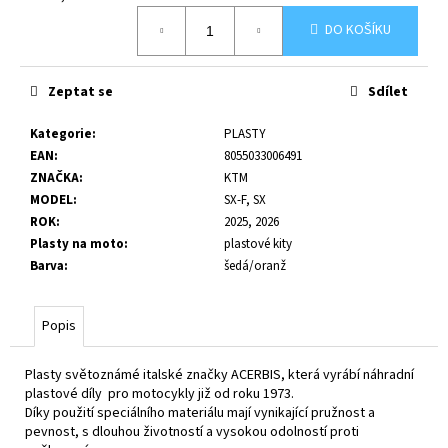
č
Měrná
u
DO KOŠÍKU
cena:
j
e
m
Zeptat se
Sdílet
e
Kategorie
:
PLASTY
EAN
:
8055033006491
ZNAČKA
:
KTM
MODEL
:
SX-F, SX
ROK
:
2025, 2026
Plasty na moto
:
plastové kity
Barva
:
šedá/oranž
Popis
Plasty světoznámé italské značky ACERBIS, která vyrábí náhradní
plastové díly pro motocykly již od roku 1973.
Díky použití speciálního materiálu mají vynikající pružnost a
pevnost, s dlouhou životností a vysokou odolností proti