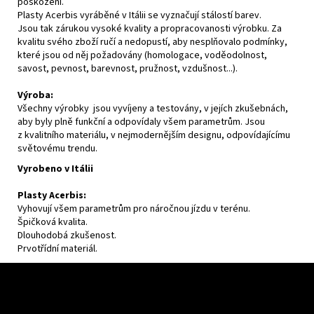
poškození.
Plasty Acerbis vyráběné v Itálii se vyznačují stálostí barev.
Jsou tak zárukou vysoké kvality a propracovanosti výrobku. Za
kvalitu svého zboží ručí a nedopustí, aby nesplňovalo podmínky,
které jsou od něj požadovány (homologace, voděodolnost,
savost, pevnost, barevnost, pružnost, vzdušnost...).
Výroba:
Všechny výrobky jsou vyvíjeny a testovány, v jejích zkušebnách,
aby byly plně funkční a odpovídaly všem parametrům. Jsou
z kvalitního materiálu, v nejmodernějším designu, odpovídajícímu
světovému trendu.
Vyrobeno v Itálii
Plasty Acerbis:
Vyhovují všem parametrům pro náročnou jízdu v terénu.
Špičková kvalita.
Dlouhodobá zkušenost.
Prvotřídní materiál.
Z
á