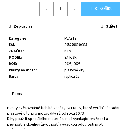
č
Měrná
u
DO KOŠÍKU
cena:
j
e
m
Zeptat se
Sdílet
e
Kategorie
:
PLASTY
EAN
:
8052796990395
ZNAČKA
:
KTM
MODEL
:
SX-F, SX
ROK
:
2025, 2026
Plasty na moto
:
plastové kity
Barva
:
replica 25
Popis
Plasty světoznámé italské značky ACERBIS, která vyrábí náhradní
plastové díly pro motocykly již od roku 1973.
Díky použití speciálního materiálu mají vynikající pružnost a
pevnost, s dlouhou životností a vysokou odolností proti