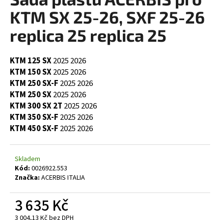
je
a
0,0
KTM SX 25-26, SXF 25-26
z
j
5
replica 25 replica 25
í
hvězdiček.
t
KTM 125 SX
2025
2026
?
KTM 150 SX
2025
2026
KTM 250 SX-F
2025
2026
KTM 250 SX
2025
2026
KTM 300 SX 2T
2025
2026
HLEDAT
KTM 350 SX-F
2025
2026
KTM 450 SX-F
2025
2026
D
Skladem
o
Kód:
0026922.553
p
Značka:
ACERBIS ITALIA
o
r
3 635 Kč
u
3 004,13 Kč bez DPH