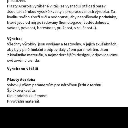
poškození.
Plasty Acerbis vyráběné v Itálii se vyznačují stálostí barev.
Jsou tak zárukou vysoké kvality a propracovanosti výrobku. Za
kvalitu svého zboží ručí a nedopustí, aby nesplňovalo podmínky,
které jsou od něj požadovány (homologace, voděodolnost,
savost, pevnost, barevnost, pružnost, vzdušnost...).
Výroba:
Všechny výrobky jsou vyvíjeny a testovány, v jejích zkušebnách,
aby byly plně funkční a odpovídaly všem parametrům. Jsou
z kvalitního materiálu, v nejmodernějším designu, odpovídajícímu
světovému trendu.
Vyrobeno v Itálii
Plasty Acerbis:
Vyhovují všem parametrům pro náročnou jízdu v terénu.
Špičková kvalita.
Dlouhodobá zkušenost.
Prvotřídní materiál.
Z
á