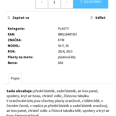
č
DO KOŠÍKU
cena:
u
j
e
Zeptat se
Sdílet
m
e
Kategorie
:
PLASTY
EAN
:
886118447353
ZNAČKA
:
KTM
MODEL
:
SX-F, SX
ROK
:
2014, 2013
Plasty na moto
:
plastové kity
Barva
:
bílá
Popis
Sada obsahuje:
přední blatník, zadní blatník, air box panel,
spoilery, kryt air boxu, chránič vidlic, číslovou tabulku.
V oranžovém kitu jsou všechny plasty oranžové, v bílém bílé, v
černém černé, v replice je přední blatník a zadní blatník oranžový,
air box panel, chránič vidlic a číslová tabulka bílé, spoilery a kryt air
boxu černooranžové.