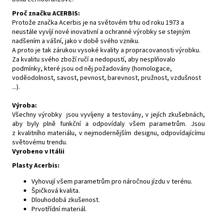
Proč značku ACERBIS:
Protože značka Acerbis je na světovém trhu od roku 1973 a
neustále vyvíjí nové inovativní a ochranné výrobky se stejným
nadšením a vášní, jako v době svého vzniku.
A proto je tak zárukou vysoké kvality a propracovanosti výrobku.
Za kvalitu svého zboží ručí a nedopustí, aby nesplňovalo
podmínky, které jsou od něj požadovány (homologace,
voděodolnost, savost, pevnost, barevnost, pružnost, vzdušnost
...).
Výroba:
Všechny výrobky jsou vyvíjeny a testovány, v jejích zkušebnách,
aby byly plně funkční a odpovídaly všem parametrům. Jsou
z kvalitního materiálu, v nejmodernějším designu, odpovídajícímu
světovému trendu.
Vyrobeno v Itálii
Plasty Acerbis:
Vyhovují všem parametrům pro náročnou jízdu v terénu.
Špičková kvalita.
Dlouhodobá zkušenost.
Prvotřídní materiál.