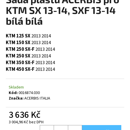
je
a
0,0
KTM SX 13-14, SXF 13-14
z
j
5
bílá bílá
í
hvězdiček.
t
KTM 125 SX
2013
2014
?
KTM 150 SX
2013
2014
KTM 250 SX-F
2013
2014
KTM 250 SX
2013
2014
KTM 350 SX-F
2013
2014
HLEDAT
KTM 450 SX-F
2013
2014
Skladem
D
Kód:
0016874.030
Značka:
ACERBIS ITALIA
o
p
3 636 Kč
o
r
3 004,96 Kč bez DPH
u
Měrná