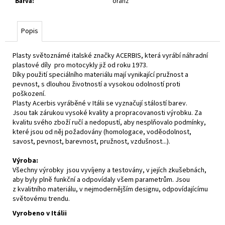
Barva
:
oranž
Popis
Plasty světoznámé italské značky ACERBIS, která vyrábí náhradní
plastové díly pro motocykly již od roku 1973.
Díky použití speciálního materiálu mají vynikající pružnost a
pevnost, s dlouhou životností a vysokou odolností proti
poškození.
Plasty Acerbis vyráběné v Itálii se vyznačují stálostí barev.
Jsou tak zárukou vysoké kvality a propracovanosti výrobku. Za
kvalitu svého zboží ručí a nedopustí, aby nesplňovalo podmínky,
které jsou od něj požadovány (homologace, voděodolnost,
savost, pevnost, barevnost, pružnost, vzdušnost...).
Výroba:
Všechny výrobky jsou vyvíjeny a testovány, v jejích zkušebnách,
aby byly plně funkční a odpovídaly všem parametrům. Jsou
z kvalitního materiálu, v nejmodernějším designu, odpovídajícímu
světovému trendu.
Vyrobeno v Itálii