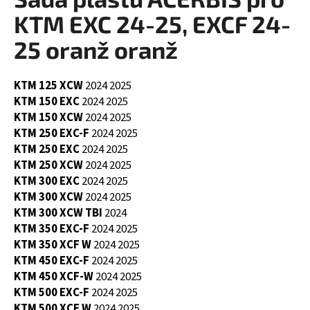
je
a
0,0
KTM EXC 24-25, EXCF 24-
z
j
5
25 oranž oranž
í
hvězdiček.
t
KTM 125 XCW
2024
2025
?
KTM 150 EXC
2024
2025
KTM 150 XCW
2024
2025
KTM 250 EXC-F
2024
2025
KTM 250 EXC
2024
2025
HLEDAT
KTM 250 XCW
2024
2025
KTM 300 EXC
2024
2025
KTM 300 XCW
2024
2025
KTM 300 XCW TBI
2024
D
KTM 350 EXC-F
2024
2025
o
KTM 350 XCF W
2024
2025
p
KTM 450 EXC-F
2024
2025
o
KTM 450 XCF-W
2024
2025
r
KTM 500 EXC-F
2024
2025
u
KTM 500 XCF W
2024
2025