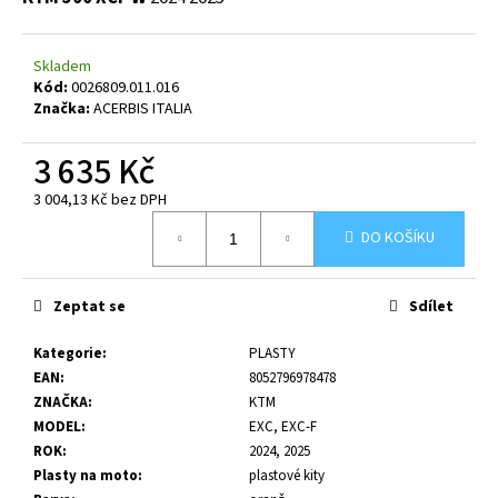
č
u
j
Skladem
e
Kód:
0026809.011.016
m
Značka:
ACERBIS ITALIA
e
3 635 Kč
3 004,13 Kč bez DPH
Měrná
DO KOŠÍKU
cena:
Zeptat se
Sdílet
Kategorie
:
PLASTY
EAN
:
8052796978478
ZNAČKA
:
KTM
MODEL
:
EXC, EXC-F
ROK
:
2024, 2025
Plasty na moto
:
plastové kity