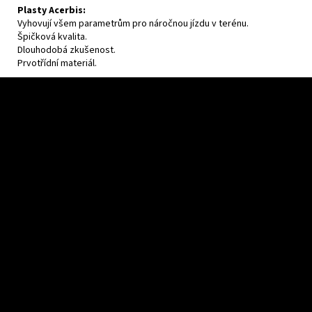
Plasty Acerbis:
Vyhovují všem parametrům pro náročnou jízdu v terénu.
Špičková kvalita.
Dlouhodobá zkušenost.
Prvotřídní materiál.
Z
á
p
a
t
í