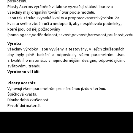
poškození.
Plasty Acerbis vyráběné v Itálii se vyznačují stálostí barev a
všechny mají originální tovární tvar podle modelu.
Jsou tak zárukou vysoké kvality a propracovanosti výrobku. Za
kvalitu svého zboží ručí a nedopustí, aby nesplňovalo podmínky,
které jsou od něj požadovány
(homologace,voděodolnost,savost,pevnost,barevnost,pružnost,vzdušn
Výroba:
Všechny výrobky jsou vyvíjeny a testovány, v jejích zkušebnách,
aby byly plně funkční a odpovídaly všem parametrům. Jsou
z kvalitního materiálu, v nejmodernějším designu, odpovídajícímu
světovému trendu.
Vyrobeno v Itálii
Plasty Acerbis:
Vyhovují všem parametrům pro náročnou jízdu v terénu.
Špičková kvalita.
Dlouhodobá zkušenost.
Prvotřídní materiál.
Z
á