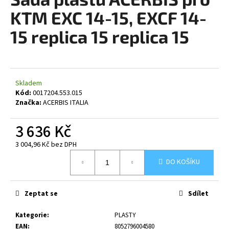
je
a
0,0
KTM EXC 14-15, EXCF 14-
z
j
5
15 replica 15 replica 15
í
hvězdiček.
t
?
Skladem
Kód:
0017204.553.015
Značka:
ACERBIS ITALIA
HLEDAT
3 636 Kč
3 004,96 Kč bez DPH
Měrná
DO KOŠÍKU
D
cena:
o
p
Zeptat se
Sdílet
o
r
Kategorie
:
PLASTY
u
EAN
:
8052796004580