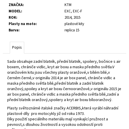
č
ZNAČKA
:
KTM
u
MODEL
:
EXC, EXC-F
j
ROK
:
2014, 2015
e
Plasty na moto
:
plastové kity
m
Barva
:
replica 15
e
Popis
Sada obsahuje:zadní blatník, přední blatník, spoilery, bočnice s air
boxem, chrániče vidlic, kryt air boxu a masku předního světla.V
oranžovém kitu jsou všechny plasty oranžové,v bílém bílé,v
černém černé,v originálu 2014 je air box panel, chrániče vidlic a
maska předního světla bílé,přední blatník a zadní blatník
oranžový,spoiley a kryt air boxu černooranžové,v originálu 2015 je
air box panel, chrániče vidlic a maska předního světla bílé,zadní a
přední blatník oranžový,spoilery a kryt air boxu bílooranžový.
Plasty světoznámé italské značky ACERBIS,která vyrábí náhradní
plastové díly pro motocykly již od roku 1973.
Díky použití speciálního materiálu mají vynikající pružnost a
pevnost,s dlouhou životností a vysokou odolností proti