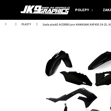
K
Přejít
na
o
POLEPY
ZAK
obsah
Zpět
Zpět
š
do
do
í
Domů
PLASTY
Sada plastů ACERBIS pro KAWASAKI KXF450 19-23, K
obchodu
obchodu
k