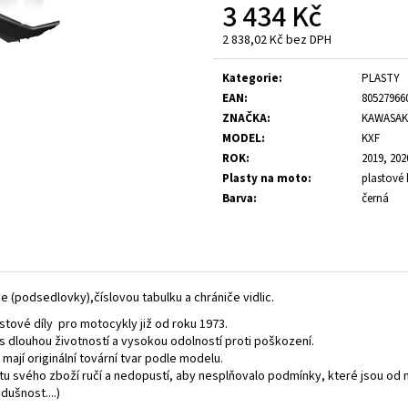
3 434 Kč
2 838,02 Kč bez DPH
Měrná
cena:
Kategorie
:
PLASTY
EAN
:
80527966
ZNAČKA
:
KAWASAK
MODEL
:
KXF
ROK
:
2019, 202
Plasty na moto
:
plastové 
Barva
:
černá
e (podsedlovky),číslovou tabulku a chrániče vidlic.
stové díly pro motocykly již od roku 1973.
t,s dlouhou životností a vysokou odolností proti poškození.
 mají originální tovární tvar podle modelu.
itu svého zboží ručí a nedopustí, aby nesplňovalo podmínky, které jsou od
ušnost....)