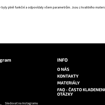
y byly plně funkční a odpovídaly všem parametrům. Jsou z kvalitního mate
agram
INFO
O NÁS
KONTAKTY
MATERIÁLY
FAQ - ČASTO KLADENEN
OTÁZKY
Sledovat na Instagramu