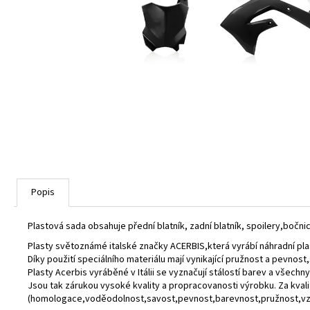
Popis
Plastová sada obsahuje přední blatník, zadní blatník, spoilery,bočnic
Plasty světoznámé italské značky ACERBIS,která vyrábí náhradní pla
Díky použití speciálního materiálu mají vynikající pružnost a pevnos
Plasty Acerbis vyráběné v Itálii se vyznačují stálostí barev a všechny
Jsou tak zárukou vysoké kvality a propracovanosti výrobku. Za kval
(homologace,voděodolnost,savost,pevnost,barevnost,pružnost,vzd