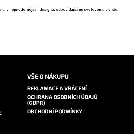
riálu, v nejmodernějším designu, odpovídajícímu světovému trendu.
VŠE O NÁKUPU
REKLAMACE A VRÁCENÍ
OCHRANA OSOBNÍCH ÚDAJŮ
(GDPR)
OBCHODNÍ PODMÍNKY
É