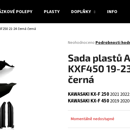
ÁZKOVÉ POLEPY
PLASTY
DOPLŇKY
INFO
XF250 21-24 černá černá
Co potřebujete najít?
Průměrné
Neohodnoceno
Podrobnosti hod
hodnocení
produktu
HLEDAT
Sada plastů 
je
0,0
KXF450 19-23
z
5
černá
Doporučujeme
hvězdiček.
KAWASAKI KX-F 250
2021
2022
KAWASAKI KX-F 450
2019
2020
Momentálně nedostupné