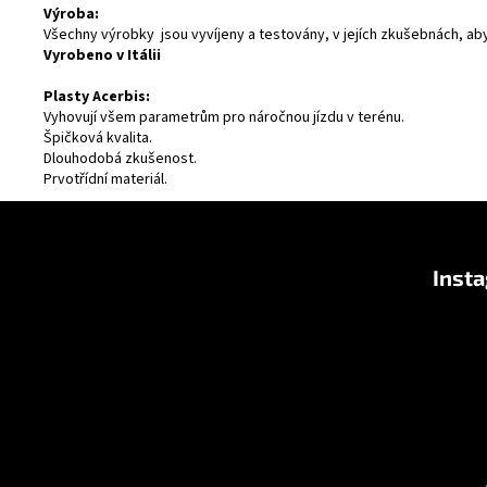
Výroba:
Všechny výrobky jsou vyvíjeny a testovány, v jejích zkušebnách, ab
Vyrobeno v Itálii
Plasty Acerbis:
Vyhovují všem parametrům pro náročnou jízdu v terénu.
Špičková kvalita.
Dlouhodobá zkušenost.
Prvotřídní materiál.
Z
á
Inst
p
a
t
í