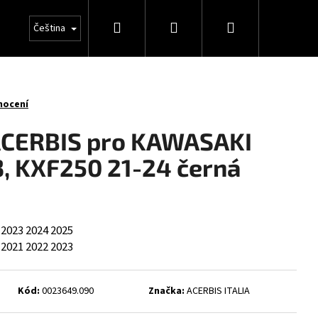
Hledat
Přihlášení
Nákupní
Čeština
košík
nocení
ACERBIS pro KAWASAKI
, KXF250 21-24 černá
2023
2024
2025
2021
2022
2023
Kód:
0023649.090
Značka:
ACERBIS ITALIA