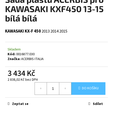
je
a
0,0
KAWASAKI KXF450 13-15
z
j
5
bílá bílá
í
hvězdiček.
t
KAWASAKI KX-F 450
2013
2014
2015
?
Skladem
Kód:
0016877.030
HLEDAT
Značka:
ACERBIS ITALIA
3 434 Kč
2 838,02 Kč bez DPH
D
Měrná
o
DO KOŠÍKU
cena:
p
o
r
Zeptat se
Sdílet
u