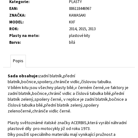
č
Kategorie
:
PLASTY
u
EAN
:
886118446967
j
ZNAČKA
:
KAWASAKI
e
MODEL
:
KXF
m
ROK
:
2014, 2015, 2013
e
Plasty na moto
:
plastové kity
Barva
:
bílá
Popis
Sada obsahuje:
zadní blatník,přední
blatník,bočnice,spoilery,chrániče vidlic,číslovou tabulku.
V bílém kitu jsou všechny plasty bílé,v černém černé,ve faktory je
zadní blatník,bočnice,chránič vidlic a číslová tabulka bílé,přední
blatník zelený,spoilery černé, v replice je zadní blatník,bočnice a
číslová tabulka bílé,přední blatník zelený,spoilery
zelenočerné,chrániče vidlic černé.
Plasty světoznámé italské značky ACERBIS,která vyrábí náhradní
plastové díly pro motocykly již od roku 1973.
Díky použití speciálního materiálu mají vynikající pružnost a