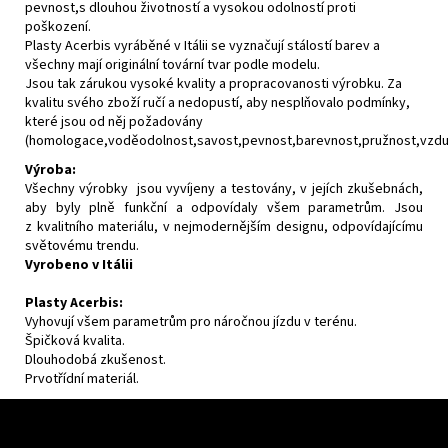
pevnost,s dlouhou životností a vysokou odolností proti
poškození.
Plasty Acerbis vyráběné v Itálii se vyznačují stálostí barev a
všechny mají originální tovární tvar podle modelu.
Jsou tak zárukou vysoké kvality a propracovanosti výrobku. Za
kvalitu svého zboží ručí a nedopustí, aby nesplňovalo podmínky,
které jsou od něj požadovány
(homologace,voděodolnost,savost,pevnost,barevnost,pružnost,vzdušn
Výroba:
Všechny výrobky jsou vyvíjeny a testovány, v jejích zkušebnách,
aby byly plně funkční a odpovídaly všem parametrům. Jsou
z kvalitního materiálu, v nejmodernějším designu, odpovídajícímu
světovému trendu.
Vyrobeno v Itálii
Plasty Acerbis:
Vyhovují všem parametrům pro náročnou jízdu v terénu.
Špičková kvalita.
Dlouhodobá zkušenost.
Prvotřídní materiál.
Z