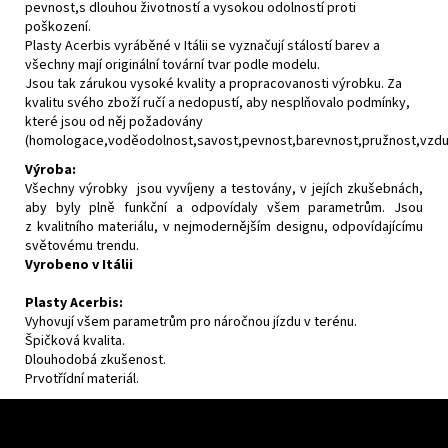
pevnost,s dlouhou životností a vysokou odolností proti
poškození.
Plasty Acerbis vyráběné v Itálii se vyznačují stálostí barev a
všechny mají originální tovární tvar podle modelu.
Jsou tak zárukou vysoké kvality a propracovanosti výrobku. Za
kvalitu svého zboží ručí a nedopustí, aby nesplňovalo podmínky,
které jsou od něj požadovány
(homologace,voděodolnost,savost,pevnost,barevnost,pružnost,vzdušn
Výroba:
Všechny výrobky jsou vyvíjeny a testovány, v jejích zkušebnách,
aby byly plně funkční a odpovídaly všem parametrům. Jsou
z kvalitního materiálu, v nejmodernějším designu, odpovídajícímu
světovému trendu.
Vyrobeno v Itálii
Plasty Acerbis:
Vyhovují všem parametrům pro náročnou jízdu v terénu.
Špičková kvalita.
Dlouhodobá zkušenost.
Prvotřídní materiál.
Z