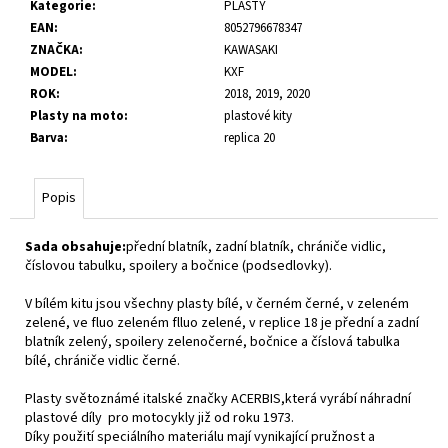
č
Kategorie
:
PLASTY
u
EAN
:
8052796678347
j
ZNAČKA
:
KAWASAKI
e
MODEL
:
KXF
m
ROK
:
2018, 2019, 2020
e
Plasty na moto
:
plastové kity
Barva
:
replica 20
Popis
Sada obsahuje:
přední blatník, zadní blatník, chrániče vidlic,
číslovou tabulku, spoilery a bočnice (podsedlovky).
V bílém kitu jsou všechny plasty bílé, v černém černé, v zeleném
zelené, ve fluo zeleném flluo zelené, v replice 18 je přední a zadní
blatník zelený, spoilery zelenočerné, bočnice a číslová tabulka
bílé, chrániče vidlic černé.
Plasty světoznámé italské značky ACERBIS,která vyrábí náhradní
plastové díly pro motocykly již od roku 1973.
Díky použití speciálního materiálu mají vynikající pružnost a