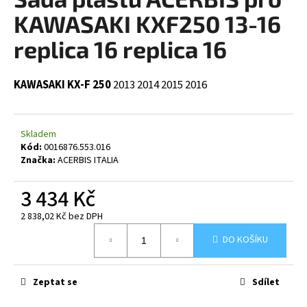
je
a
0,0
KAWASAKI KXF250 13-16
z
j
5
replica 16 replica 16
í
hvězdiček.
t
KAWASAKI KX-F 250
2013
2014
2015
2016
?
Skladem
Kód:
0016876.553.016
HLEDAT
Značka:
ACERBIS ITALIA
3 434 Kč
2 838,02 Kč bez DPH
D
Měrná
o
DO KOŠÍKU
cena:
p
o
r
Zeptat se
Sdílet
u