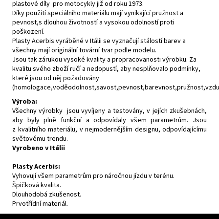
plastové díly pro motocykly již od roku 1973.
Díky použití speciálního materiálu mají vynikající pružnost a
pevnost,s dlouhou životností a vysokou odolností proti
poškození.
Plasty Acerbis vyráběné v Itálii se vyznačují stálostí barev a
všechny mají originální tovární tvar podle modelu.
Jsou tak zárukou vysoké kvality a propracovanosti výrobku. Za
kvalitu svého zboží ručí a nedopustí, aby nesplňovalo podmínky,
které jsou od něj požadovány
(homologace,voděodolnost,savost,pevnost,barevnost,pružnost,vzdušn
Výroba:
Všechny výrobky jsou vyvíjeny a testovány, v jejích zkušebnách,
aby byly plně funkční a odpovídaly všem parametrům. Jsou
z kvalitního materiálu, v nejmodernějším designu, odpovídajícímu
světovému trendu.
Vyrobeno v Itálii
Plasty Acerbis:
Vyhovují všem parametrům pro náročnou jízdu v terénu.
Špičková kvalita.
Dlouhodobá zkušenost.
Prvotřídní materiál.