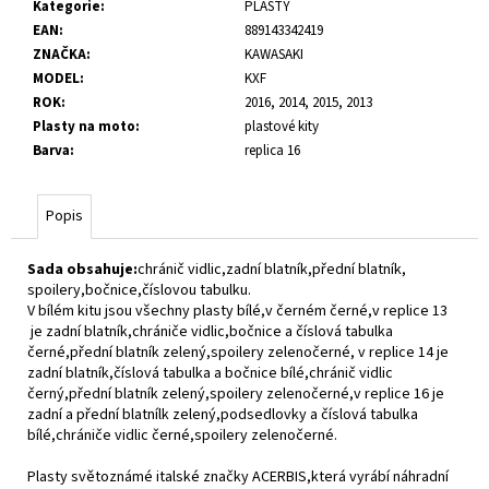
č
Kategorie
:
PLASTY
u
EAN
:
889143342419
j
ZNAČKA
:
KAWASAKI
e
MODEL
:
KXF
m
ROK
:
2016, 2014, 2015, 2013
e
Plasty na moto
:
plastové kity
Barva
:
replica 16
Popis
Sada obsahuje:
chránič vidlic,zadní blatník,přední blatník,
spoilery,bočnice,číslovou tabulku.
V bílém kitu jsou všechny plasty bílé,v černém černé,v replice 13
je zadní blatník,chrániče vidlic,bočnice a číslová tabulka
černé,přední blatník zelený,spoilery zelenočerné, v replice 14 je
zadní blatník,číslová tabulka a bočnice bílé,chránič vidlic
černý,přední blatník zelený,spoilery zelenočerné,v replice 16 je
zadní a přední blatnílk zelený,podsedlovky a číslová tabulka
bílé,chrániče vidlic černé,spoilery zelenočerné.
Plasty světoznámé italské značky ACERBIS,která vyrábí náhradní