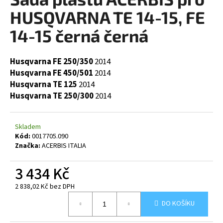
je
a
0,0
HUSQVARNA TE 14-15, FE
z
j
5
14-15 černá černá
í
hvězdiček.
t
Husqvarna FE 250/350
2014
?
Husqvarna FE 450/501
2014
Husqvarna TE 125
2014
Husqvarna TE 250/300
2014
HLEDAT
Skladem
Kód:
0017705.090
Značka:
ACERBIS ITALIA
D
3 434 Kč
o
p
2 838,02 Kč bez DPH
o
Měrná
r
DO KOŠÍKU
cena:
u