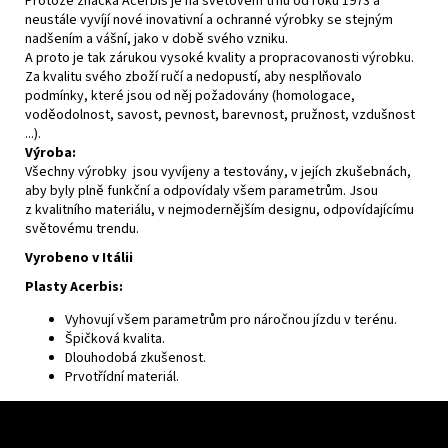
Protože značka Acerbis je na světovém trhu od roku 1973 a
neustále vyvíjí nové inovativní a ochranné výrobky se stejným
nadšením a vášní, jako v době svého vzniku.
A proto je tak zárukou vysoké kvality a propracovanosti výrobku.
Za kvalitu svého zboží ručí a nedopustí, aby nesplňovalo
podmínky, které jsou od něj požadovány (homologace,
voděodolnost, savost, pevnost, barevnost, pružnost, vzdušnost
...).
Výroba:
Všechny výrobky jsou vyvíjeny a testovány, v jejích zkušebnách,
aby byly plně funkční a odpovídaly všem parametrům. Jsou
z kvalitního materiálu, v nejmodernějším designu, odpovídajícímu
světovému trendu.
Vyrobeno v Itálii
Plasty Acerbis:
Vyhovují všem parametrům pro náročnou jízdu v terénu.
Špičková kvalita.
Dlouhodobá zkušenost.
Prvotřídní materiál.
Z