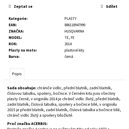
č
Zeptat se
Sdílet
u
j
Kategorie
:
PLASTY
e
EAN
:
886118947990
m
ZNAČKA
:
HUSQVARNA
e
MODEL
:
TE, FE
ROK
:
2014
Plasty na moto
:
plastové kity
Barva
:
černá
Popis
Sada obsahuje:
chrániče vidlic, přední blatník, zadní blatník,
číslovou tabulku, spoilery, bočnice. V černém kitu jsou všechny
plasty černé, v originálu 2014 je chránič vidlic žlutý, přední blatník,
zadní blatník, číslová tabulka, spoilery a bočnice bílé, v originálu
2015 je přední blatník, zadní blatník, číslová tabulka a bočnice bílé,
chránič vidlic žlutý a spoilery bíložluté.
Proč značku ACERBIS: