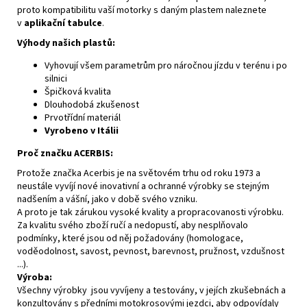
proto kompatibilitu vaší motorky s daným plastem naleznete
v
aplikační tabulce
.
Výhody našich plastů:
Vyhovují všem parametrům pro náročnou jízdu v terénu i po
silnici
Špičková kvalita
Dlouhodobá zkušenost
Prvotřídní materiál
Vyrobeno v Itálii
Proč značku ACERBIS:
Protože značka Acerbis je na světovém trhu od roku 1973 a
neustále vyvíjí nové inovativní a ochranné výrobky se stejným
nadšením a vášní, jako v době svého vzniku.
A proto je tak zárukou vysoké kvality a propracovanosti výrobku.
Za kvalitu svého zboží ručí a nedopustí, aby nesplňovalo
podmínky, které jsou od něj požadovány (homologace,
voděodolnost, savost, pevnost, barevnost, pružnost, vzdušnost
...).
Výroba:
Všechny výrobky jsou vyvíjeny a testovány, v jejích zkušebnách a
konzultovány s předními motokrosovými jezdci, aby odpovídaly