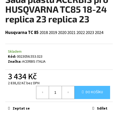
je
a
0,0
HUSQVARNA TC85 18-24
z
j
5
replica 23 replica 23
í
hvězdiček.
t
Husqvarna TC 85
2018
2019
2020
2021
2022
2023
2024
?
Skladem
Kód:
0023056.553.023
HLEDAT
Značka:
ACERBIS ITALIA
3 434 Kč
2 838,02 Kč bez DPH
D
Měrná
o
DO KOŠÍKU
cena:
p
o
r
Zeptat se
Sdílet
u