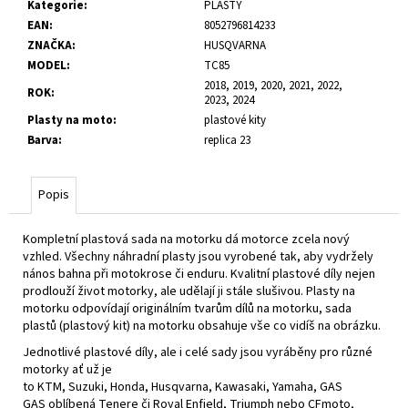
č
Kategorie
:
PLASTY
u
EAN
:
8052796814233
j
ZNAČKA
:
HUSQVARNA
e
MODEL
:
TC85
m
2018, 2019, 2020, 2021, 2022,
ROK
:
2023, 2024
e
Plasty na moto
:
plastové kity
Barva
:
replica 23
Popis
Kompletní plastová sada na motorku dá motorce zcela nový
vzhled. Všechny náhradní plasty jsou vyrobené tak, aby vydržely
nános bahna při motokrose či enduru. Kvalitní plastové díly nejen
prodlouží život motorky, ale udělají ji stále slušivou. Plasty na
motorku odpovídají originálním tvarům dílů na motorku, sada
plastů (plastový kit) na motorku obsahuje vše co vidíš na obrázku.
Jednotlivé plastové díly, ale i celé sady jsou vyráběny pro různé
motorky ať už je
to
KTM
,
Suzuki
,
Honda
,
Husqvarna
,
Kawasaki
,
Yamaha
,
GAS
GAS
oblíbená
Tenere
či
Royal Enfield
,
Triumph
nebo
CFmoto
,