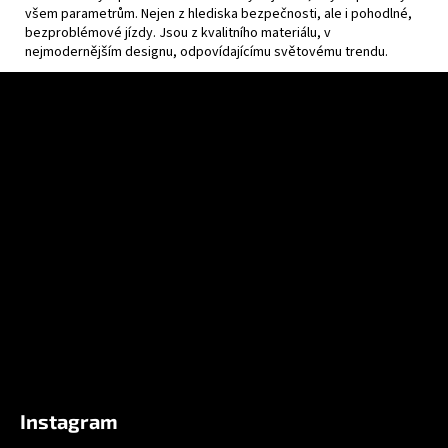
všem parametrům. Nejen z hlediska bezpečnosti, ale i pohodlné,
bezproblémové jízdy. Jsou z kvalitního materiálu, v
nejmodernějším designu, odpovídajícímu světovému trendu.
Z
á
p
a
t
í
Instagram