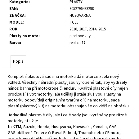
č
Kategorie
:
PLASTY
u
EAN
:
8052796488298
j
ZNAČKA
:
HUSQVARNA
e
MODEL
:
TC85
m
ROK
:
2016, 2017, 2014, 2015
e
Plasty na moto
:
plastové kity
Barva
:
replica 17
Popis
Kompletní plastová sada na motorku dá motorce zcela nový
vzhled. Všechny náhradní plasty jsou vyrobené tak, aby vydržely
nános bahna při motokrose či enduru. Kvalitní plastové díly nejen
prodlouží život motorky, ale udělají ji stále slušivou. Plasty na
motorku odpovídají originálním tvarům dílů na motorku, sada
plastů (plastový kit) na motorku obsahuje vše co vidíš na obrázku.
Jednotlivé plastové díly, ale i celé sady jsou vyráběny pro různé
motorky ať už je
to
KTM
,
Suzuki
,
Honda
,
Husqvarna
,
Kawasaki
,
Yamaha
,
GAS
GAS
oblíbená
Tenere
či
Royal Enfield
,
Triumph
nebo
CFmoto
,
proto kompatibilitu vaší motorky s daným plastem naleznete