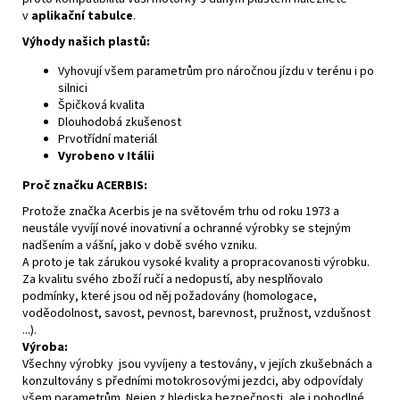
v
aplikační tabulce
.
Výhody našich plastů:
Vyhovují všem parametrům pro náročnou jízdu v terénu i po
silnici
Špičková kvalita
Dlouhodobá zkušenost
Prvotřídní materiál
Vyrobeno v Itálii
Proč značku ACERBIS:
Protože značka Acerbis je na světovém trhu od roku 1973 a
neustále vyvíjí nové inovativní a ochranné výrobky se stejným
nadšením a vášní, jako v době svého vzniku.
A proto je tak zárukou vysoké kvality a propracovanosti výrobku.
Za kvalitu svého zboží ručí a nedopustí, aby nesplňovalo
podmínky, které jsou od něj požadovány (homologace,
voděodolnost, savost, pevnost, barevnost, pružnost, vzdušnost
...).
Výroba:
Všechny výrobky jsou vyvíjeny a testovány, v jejích zkušebnách a
konzultovány s předními motokrosovými jezdci, aby odpovídaly
všem parametrům. Nejen z hlediska bezpečnosti, ale i pohodlné,