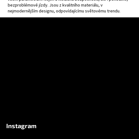
bezproblémové jízdy. Jsou z kvalitního materiálu, v
nejmodernějším designu, odpovídajícímu světovému trendu.
Z
á
p
a
t
í
Instagram