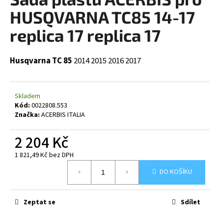
je
a
0,0
HUSQVARNA TC85 14-17
z
j
5
replica 17 replica 17
í
hvězdiček.
t
Husqvarna TC 85
2014
2015
2016
2017
?
Skladem
Kód:
0022808.553
HLEDAT
Značka:
ACERBIS ITALIA
2 204 Kč
1 821,49 Kč bez DPH
D
Měrná
o
DO KOŠÍKU
cena:
p
o
r
Zeptat se
Sdílet
u