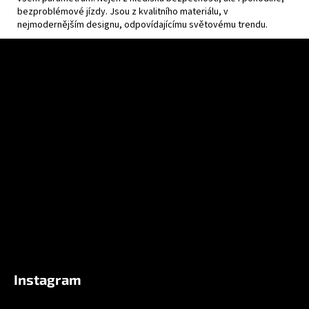
bezproblémové jízdy. Jsou z kvalitního materiálu, v
nejmodernějším designu, odpovídajícímu světovému trendu.
Z
á
p
a
t
í
Instagram