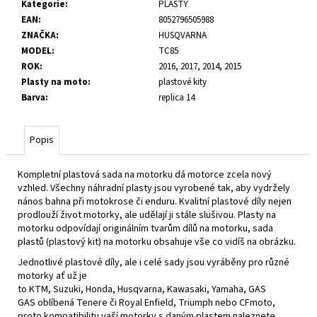
č
Kategorie
:
PLASTY
u
EAN
:
8052796505988
j
ZNAČKA
:
HUSQVARNA
e
MODEL
:
TC85
m
ROK
:
2016, 2017, 2014, 2015
e
Plasty na moto
:
plastové kity
Barva
:
replica 14
Popis
Kompletní plastová sada na motorku dá motorce zcela nový
vzhled. Všechny náhradní plasty jsou vyrobené tak, aby vydržely
nános bahna při motokrose či enduru. Kvalitní plastové díly nejen
prodlouží život motorky, ale udělají ji stále slušivou. Plasty na
motorku odpovídají originálním tvarům dílů na motorku, sada
plastů (plastový kit) na motorku obsahuje vše co vidíš na obrázku.
Jednotlivé plastové díly, ale i celé sady jsou vyráběny pro různé
motorky ať už je
to
KTM
,
Suzuki
,
Honda
,
Husqvarna
,
Kawasaki
,
Yamaha
,
GAS
GAS
oblíbená
Tenere
či
Royal Enfield
,
Triumph
nebo
CFmoto
,
proto kompatibilitu vaší motorky s daným plastem naleznete