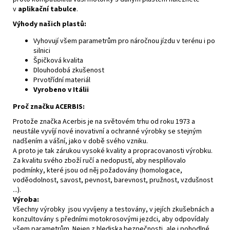
v
aplikační tabulce
.
Výhody našich plastů:
Vyhovují všem parametrům pro náročnou jízdu v terénu i po
silnici
Špičková kvalita
Dlouhodobá zkušenost
Prvotřídní materiál
Vyrobeno v Itálii
Proč značku ACERBIS:
Protože značka Acerbis je na světovém trhu od roku 1973 a
neustále vyvíjí nové inovativní a ochranné výrobky se stejným
nadšením a vášní, jako v době svého vzniku.
A proto je tak zárukou vysoké kvality a propracovanosti výrobku.
Za kvalitu svého zboží ručí a nedopustí, aby nesplňovalo
podmínky, které jsou od něj požadovány (homologace,
voděodolnost, savost, pevnost, barevnost, pružnost, vzdušnost
...).
Výroba:
Všechny výrobky jsou vyvíjeny a testovány, v jejích zkušebnách a
konzultovány s předními motokrosovými jezdci, aby odpovídaly
všem parametrům. Nejen z hlediska bezpečnosti, ale i pohodlné,