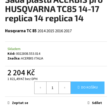
je
a
0,0
HUSQVARNA TC85 14-17
z
j
5
replica 14 replica 14
í
hvězdiček.
t
Husqvarna TC 85
2014
2015
2016
2017
?
Skladem
Kód:
0022808.553.014
HLEDAT
Značka:
ACERBIS ITALIA
2 204 Kč
1 821,49 Kč bez DPH
D
Měrná
o
DO KOŠÍKU
cena:
p
o
r
Zeptat se
Sdílet
u