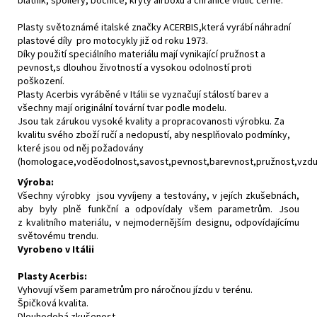
blatník, spoilery, bočnice, kryty airboxů a chrániče vidlic černé.
Plasty světoznámé italské značky ACERBIS,která vyrábí náhradní
plastové díly pro motocykly již od roku 1973.
Díky použití speciálního materiálu mají vynikající pružnost a
pevnost,s dlouhou životností a vysokou odolností proti
poškození.
Plasty Acerbis vyráběné v Itálii se vyznačují stálostí barev a
všechny mají originální tovární tvar podle modelu.
Jsou tak zárukou vysoké kvality a propracovanosti výrobku. Za
kvalitu svého zboží ručí a nedopustí, aby nesplňovalo podmínky,
které jsou od něj požadovány
(homologace,voděodolnost,savost,pevnost,barevnost,pružnost,vzdušn
Výroba:
Všechny výrobky jsou vyvíjeny a testovány, v jejích zkušebnách,
aby byly plně funkční a odpovídaly všem parametrům. Jsou
z kvalitního materiálu, v nejmodernějším designu, odpovídajícímu
světovému trendu.
Vyrobeno v Itálii
Plasty Acerbis:
Vyhovují všem parametrům pro náročnou jízdu v terénu.
Špičková kvalita.
Dlouhodobá zkušenost.