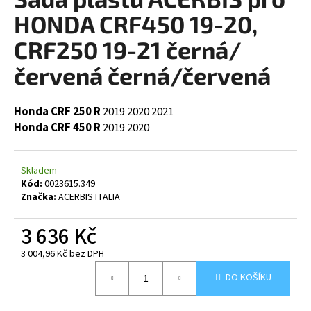
je
a
0,0
HONDA CRF450 19-20,
z
j
5
CRF250 19-21 černá/
í
hvězdiček.
červená černá/červená
t
?
Honda CRF 250 R
2019
2020
2021
Honda CRF 450 R
2019
2020
HLEDAT
Skladem
Kód:
0023615.349
Značka:
ACERBIS ITALIA
D
3 636 Kč
o
p
3 004,96 Kč bez DPH
o
Měrná
DO KOŠÍKU
cena:
r
u