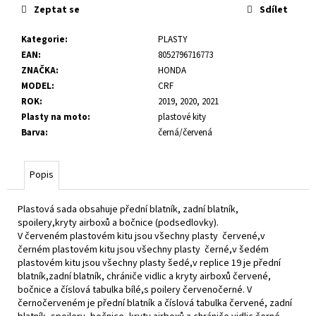
č
Zeptat se
Sdílet
u
j
Kategorie
:
PLASTY
e
EAN
:
8052796716773
m
ZNAČKA
:
HONDA
e
MODEL
:
CRF
ROK
:
2019, 2020, 2021
Plasty na moto
:
plastové kity
Barva
:
černá/červená
Popis
Plastová sada obsahuje přední blatník, zadní blatník,
spoilery,kryty airboxů a bočnice (podsedlovky).
V červeném plastovém kitu jsou všechny plasty červené,v
černém plastovém kitu jsou všechny plasty černé,v šedém
plastovém kitu jsou všechny plasty šedé,v replice 19 je přední
blatník,zadní blatník, chrániče vidlic a kryty airboxů červené,
bočnice a číslová tabulka bílé,s poilery červenočerné. V
černočerveném je přední blatník a číslová tabulka červené, zadní