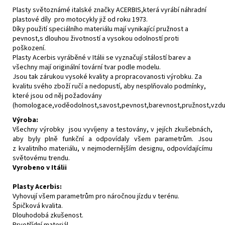
Plasty světoznámé italské značky ACERBIS,která vyrábí náhradní
plastové díly pro motocykly již od roku 1973.
Díky použití speciálního materiálu mají vynikající pružnost a
pevnost,s dlouhou životností a vysokou odolností proti
poškození.
Plasty Acerbis vyráběné v Itálii se vyznačují stálostí barev a
všechny mají originální tovární tvar podle modelu.
Jsou tak zárukou vysoké kvality a propracovanosti výrobku. Za
kvalitu svého zboží ručí a nedopustí, aby nesplňovalo podmínky,
které jsou od něj požadovány
(homologace,voděodolnost,savost,pevnost,barevnost,pružnost,vzdušn
Výroba:
Všechny výrobky jsou vyvíjeny a testovány, v jejích zkušebnách,
aby byly plně funkční a odpovídaly všem parametrům. Jsou
z kvalitního materiálu, v nejmodernějším designu, odpovídajícímu
světovému trendu.
Vyrobeno v Itálii
Plasty Acerbis:
Vyhovují všem parametrům pro náročnou jízdu v terénu.
Špičková kvalita.
Dlouhodobá zkušenost.
Prvotřídní materiál.