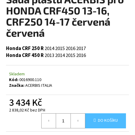
je
a
0,0
HONDA CRF450 13-16,
z
j
5
CRF250 14-17 červená
í
hvězdiček.
červená
t
?
Honda CRF 250 R
2014
2015
2016
2017
Honda CRF 450 R
2013
2014
2015
2016
HLEDAT
Skladem
Kód:
0016900.110
Značka:
ACERBIS ITALIA
D
3 434 Kč
o
p
2 838,02 Kč bez DPH
o
Měrná
DO KOŠÍKU
cena:
r
u