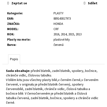
č
Zeptat se
Sdílet
u
j
Kategorie
:
PLASTY
e
EAN
:
889143017973
m
ZNAČKA
:
HONDA
e
MODEL
:
CRF
ROK
:
2016, 2014, 2015, 2013
Plasty na moto
:
plastové kity
Barva
:
červená
Popis
Sada obsahuje:
přední blatník, zadní blatník, spoilery, bočnice,
chrániče vidlic, číslovou tabulku.
V bílém kitu jsou všechny plasty bílé,v černém černé,v červeném
červené, v originalu je přední blatník červený, spoilery
červenobílé, zadní blatník, chrániče vidlic, číslová tabulka a
bočnice bílé. V černočerveném je přední blatník a číslová
tabulka červená, zadní blatník, bočnice, spoilery a chrániče vidlic
černé.