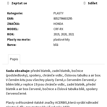
č
Zeptat se
Sdílet
u
j
Kategorie
:
PLASTY
e
EAN
:
8052796603295
m
ZNAČKA
:
HONDA
e
MODEL
:
CRF-RX
ROK
:
2019, 2020, 2021
Plasty na moto
:
plastové kity
Barva
:
bílá
Popis
Sada obsahuje:
přední blatník, zadní blatník, bočnice
(podsledlovky), spoilery, chrániče vidlic, číslovou tabulku a air box.
V černém kitu jsou všechny plasty černé,v červeném červené,v
bílém bílé,v replice 19 jsou chrániče vidlic, zadní blatník, přední
blatník a air box červené, bočnice a číslová tabulka bílé, spoilery
červenočerné.
Plasty světoznámé italské značky ACERBIS,která vyrábí náhradní