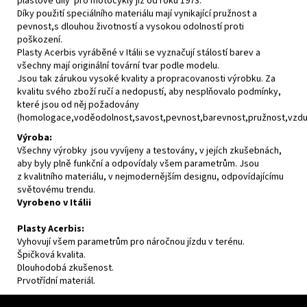
plastové díly pro motocykly již od roku 1973.
Díky použití speciálního materiálu mají vynikající pružnost a
pevnost,s dlouhou životností a vysokou odolností proti
poškození.
Plasty Acerbis vyráběné v Itálii se vyznačují stálostí barev a
všechny mají originální tovární tvar podle modelu.
Jsou tak zárukou vysoké kvality a propracovanosti výrobku. Za
kvalitu svého zboží ručí a nedopustí, aby nesplňovalo podmínky,
které jsou od něj požadovány
(homologace,voděodolnost,savost,pevnost,barevnost,pružnost,vzdušn
Výroba:
Všechny výrobky jsou vyvíjeny a testovány, v jejích zkušebnách,
aby byly plně funkční a odpovídaly všem parametrům. Jsou
z kvalitního materiálu, v nejmodernějším designu, odpovídajícímu
světovému trendu.
Vyrobeno v Itálii
Plasty Acerbis:
Vyhovují všem parametrům pro náročnou jízdu v terénu.
Špičková kvalita.
Dlouhodobá zkušenost.
Prvotřídní materiál.