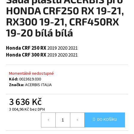
je
a
0,0
HONDA CRF250 RX 19-21,
z
j
5
RX300 19-21, CRF450RX
í
hvězdiček.
19-20 bílá bílá
t
?
Honda CRF 250 RX
2019
2020
2021
Honda CRF 300 RX
2019
2020
2021
HLEDAT
Momentálně nedostupné
Kód:
0023619.030
Značka:
ACERBIS ITALIA
D
3 636 Kč
o
p
3 004,96 Kč bez DPH
o
Měrná
DO KOŠÍKU
cena:
r
u