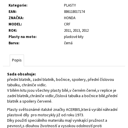
č
Kategorie
:
PLASTY
u
EAN
:
886118017174
j
ZNAČKA
:
HONDA
e
MODEL
:
CRF
m
ROK
:
2011, 2013, 2012
e
Plasty na moto
:
plastové kity
Barva
:
černá
Popis
Sada obsahuje:
přední blatník, zadní blatník, bočnice, spoilery, přední číslovou
tabulku, chrániče vidlic.
V bílém kitu jsou všechny plasty bílé,v černém černé,v replice je
zadní blatník,chrániče vidlic,číslová tabulka a bočnice bílé,přední
blatník a spoilery červené.
Plasty světoznámé italské značky ACERBIS,která vyrábí náhradní
plastové díly pro motocykly již od roku 1973.
Díky použití speciálního materiálu mají vynikající pružnost a
pevnost,s dlouhou životností a vysokou odolností proti