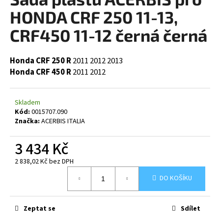
je
a
0,0
HONDA CRF 250 11-13,
z
j
5
CRF450 11-12 černá černá
í
hvězdiček.
t
Honda CRF 250 R
2011
2012
2013
?
Honda CRF 450 R
2011
2012
Skladem
Kód:
0015707.090
HLEDAT
Značka:
ACERBIS ITALIA
3 434 Kč
D
2 838,02 Kč bez DPH
o
Měrná
p
DO KOŠÍKU
cena:
o
r
Zeptat se
Sdílet
u