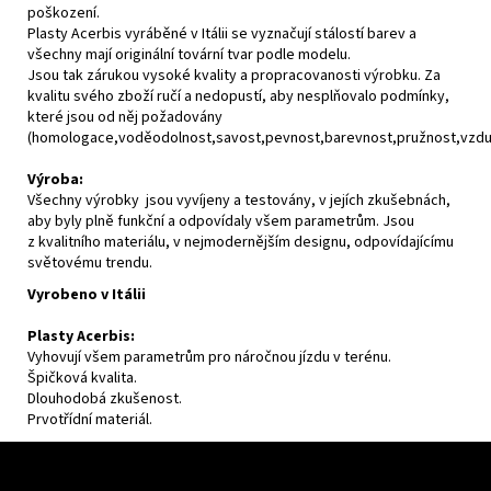
poškození.
Plasty Acerbis vyráběné v Itálii se vyznačují stálostí barev a
všechny mají originální tovární tvar podle modelu.
Jsou tak zárukou vysoké kvality a propracovanosti výrobku. Za
kvalitu svého zboží ručí a nedopustí, aby nesplňovalo podmínky,
které jsou od něj požadovány
(homologace,voděodolnost,savost,pevnost,barevnost,pružnost,vzdušn
Výroba:
Všechny výrobky jsou vyvíjeny a testovány, v jejích zkušebnách,
aby byly plně funkční a odpovídaly všem parametrům. Jsou
z kvalitního materiálu, v nejmodernějším designu, odpovídajícímu
světovému trendu.
Vyrobeno v Itálii
Plasty Acerbis:
Vyhovují všem parametrům pro náročnou jízdu v terénu.
Špičková kvalita.
Dlouhodobá zkušenost.
Prvotřídní materiál.
Z