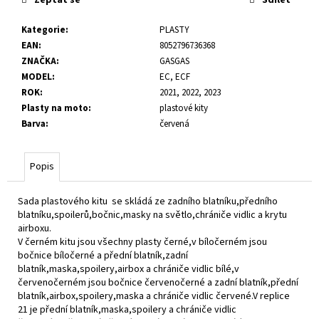
č
u
Kategorie
:
PLASTY
j
EAN
:
8052796736368
e
ZNAČKA
:
GASGAS
m
MODEL
:
EC, ECF
e
ROK
:
2021, 2022, 2023
Plasty na moto
:
plastové kity
Barva
:
červená
Popis
Sada plastového kitu se skládá ze zadního blatníku,předního
blatníku,spoilerů,bočnic,masky na světlo,chrániče vidlic a krytu
airboxu.
V černém kitu jsou všechny plasty černé,v bíločerném jsou
bočnice bíločerné a přední blatník,zadní
blatník,maska,spoilery,airbox a chrániče vidlic bílé,v
červenočerném jsou bočnice červenočerné a zadní blatník,přední
blatník,airbox,spoilery,maska a chrániče vidlic červené.V replice
21 je přední blatník,maska,spoilery a chrániče vidlic