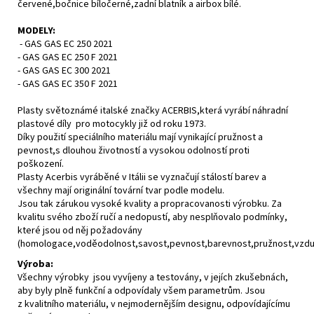
červené,bočnice bíločerné,zadní blatník a airbox bílé.
MODELY:
- GAS GAS EC 250 2021
- GAS GAS EC 250 F 2021
- GAS GAS EC 300 2021
- GAS GAS EC 350 F 2021
Plasty světoznámé italské značky ACERBIS,která vyrábí náhradní
plastové díly pro motocykly již od roku 1973.
Díky použití speciálního materiálu mají vynikající pružnost a
pevnost,s dlouhou životností a vysokou odolností proti
poškození.
Plasty Acerbis vyráběné v Itálii se vyznačují stálostí barev a
všechny mají originální tovární tvar podle modelu.
Jsou tak zárukou vysoké kvality a propracovanosti výrobku. Za
kvalitu svého zboží ručí a nedopustí, aby nesplňovalo podmínky,
které jsou od něj požadovány
(homologace,voděodolnost,savost,pevnost,barevnost,pružnost,vzdušn
Výroba:
Všechny výrobky jsou vyvíjeny a testovány, v jejích zkušebnách,
aby byly plně funkční a odpovídaly všem parametrům. Jsou
z kvalitního materiálu, v nejmodernějším designu, odpovídajícímu