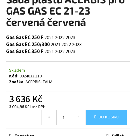
je
a
0,0
GAS GAS EC 21-23
z
j
5
červená červená
í
hvězdiček.
t
Gas Gas EC 250 F
2021
2022
2023
?
Gas Gas EC 250/300
2021
2022
2023
Gas Gas EC 350 F
2021
2022
2023
Skladem
HLEDAT
Kód:
0024633.110
Značka:
ACERBIS ITALIA
3 636 Kč
D
o
3 004,96 Kč bez DPH
p
Měrná
o
DO KOŠÍKU
cena:
r
u
Zeptat se
Sdílet