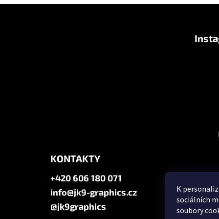
Z
á
Inst
p
a
t
í
KONTAKTY
+420 606 180 071
K personaliz
info@jk9-graphics.cz
sociálních m
@jk9graphics
soubory cook