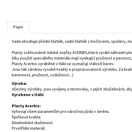
Popis
Sada obsahuje přední blatník, zadní blatník s bočnicemi, spoilery, mas
Plasty světoznámé italské značky ACERBIS,která vyrábí náhradní pla
Díky použití speciálního materiálu mají vynikající pružnost a pevnos
Plasty Acerbis vyráběné v Itálii se vyznačují stálostí barev.
Jsou tak zárukou vysoké kvality a propracovanosti výrobku. Za kva
barevnost, pružnost, vzdušnost....)
Výroba:
Všechny výrobky jsou vyvíjeny a testovány, v jejích zkušebnách, ab
Vyrobeno v Itálii
Plasty Acerbis:
Vyhovují všem parametrům pro náročnou jízdu v terénu.
Špičková kvalita.
Dlouhodobá zkušenost.
Prvotřídní materiál.