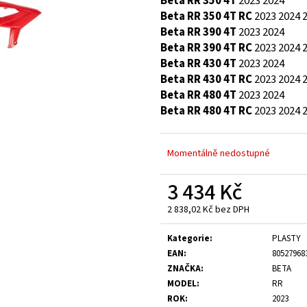
Beta RR 350 4T
2023
2024
Beta RR 350 4T RC
2023
2024
Beta RR 390 4T
2023
2024
Beta RR 390 4T RC
2023
2024
Beta RR 430 4T
2023
2024
Beta RR 430 4T RC
2023
2024
Beta RR 480 4T
2023
2024
Beta RR 480 4T RC
2023
2024
Momentálně nedostupné
3 434 Kč
2 838,02 Kč bez DPH
Měrná
cena:
Kategorie
:
PLASTY
EAN
:
80527968
ZNAČKA
:
BETA
MODEL
:
RR
ROK
:
2023