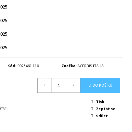
2025
2025
2025
2025
Kód:
0025461.110
Značka:
ACERBIS ITALIA
DO KOŠÍKU
Tisk
Zeptat se
37881
Sdílet