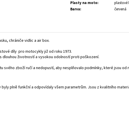
Plasty na moto
:
plastové 
Barva
:
červená
ku, chrániče vidlic a air box.
stové díly pro motocykly již od roku 1973.
t,s dlouhou životností a vysokou odolností proti poškození.
litu svého zboží ručí a nedopustí, aby nesplňovalo podmínky, které jsou 
y byly plně funkční a odpovídaly všem parametrům. Jsou z kvalitního mate