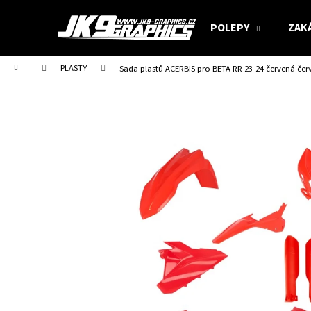
K
Přejít
na
o
POLEPY
ZAK
obsah
Zpět
Zpět
š
do
do
í
Domů
PLASTY
Sada plastů ACERBIS pro BETA RR 23-24 červená čer
obchodu
obchodu
k