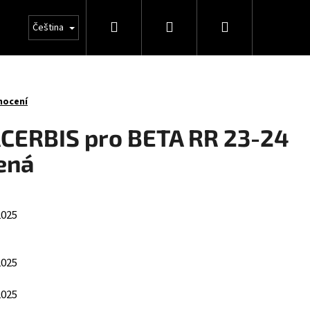
Hledat
Přihlášení
Nákupní
Čeština
košík
nocení
ACERBIS pro BETA RR 23-24
ená
2025
2025
2025