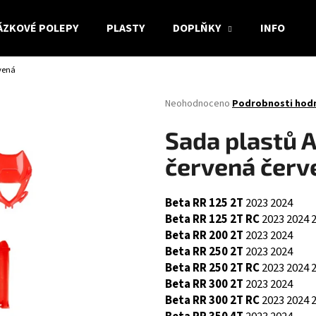
ÁZKOVÉ POLEPY
PLASTY
DOPLŇKY
INFO
vená
Co potřebujete najít?
Průměrné
Neohodnoceno
Podrobnosti hod
hodnocení
produktu
HLEDAT
Sada plastů 
je
0,0
červená červ
z
5
Doporučujeme
hvězdiček.
Beta RR 125 2T
2023
2024
Beta RR 125 2T RC
2023
2024
Beta RR 200 2T
2023
2024
Beta RR 250 2T
2023
2024
Beta RR 250 2T RC
2023
2024
Beta RR 300 2T
2023
2024
Beta RR 300 2T RC
2023
2024