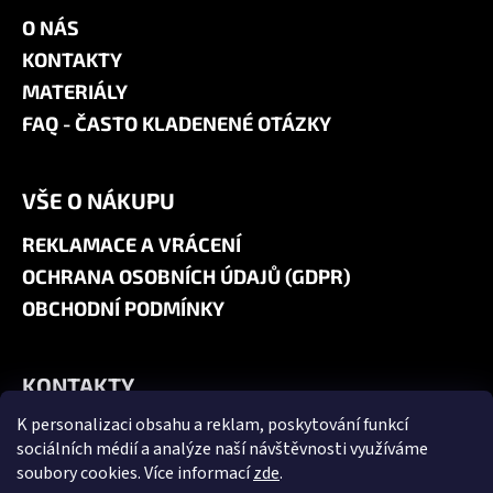
O NÁS
KONTAKTY
MATERIÁLY
FAQ - ČASTO KLADENENÉ OTÁZKY
VŠE O NÁKUPU
REKLAMACE A VRÁCENÍ
OCHRANA OSOBNÍCH ÚDAJŮ (GDPR)
OBCHODNÍ PODMÍNKY
KONTAKTY
K personalizaci obsahu a reklam, poskytování funkcí
+420 606 180 071
sociálních médií a analýze naší návštěvnosti využíváme
info@jk9-graphics.cz
soubory cookies. Více informací
zde
.