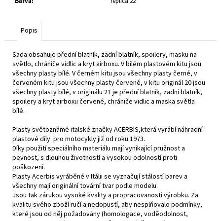
Barva
:
replica 22
Popis
Sada obsahuje přední blatník, zadní blatník, spoilery, masku na
světlo, chrániče vidlic a kryt airboxu. V bílém plastovém kitu jsou
všechny plasty bílé. V černém kitu jsou všechny plasty černé, v
červeném kitu jsou všechny plasty červené, v kitu originál 20 jsou
všechny plasty bílé, v originálu 21 je přední blatník, zadní blatník,
spoilery a kryt airboxu červené, chrániče vidlic a maska světla
bílé.
Plasty světoznámé italské značky ACERBIS,která vyrábí náhradní
plastové díly pro motocykly již od roku 1973.
Díky použití speciálního materiálu mají vynikající pružnost a
pevnost, s dlouhou životností a vysokou odolností proti
poškození.
Plasty Acerbis vyráběné v Itálii se vyznačují stálostí barev a
všechny mají originální tovární tvar podle modelu.
Jsou tak zárukou vysoké kvality a propracovanosti výrobku. Za
kvalitu svého zboží ručí a nedopustí, aby nesplňovalo podmínky,
které jsou od něj požadovány (homologace, voděodolnost,