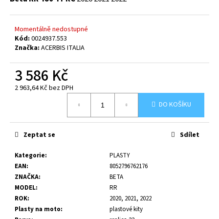
č
u
j
Momentálně nedostupné
e
Kód:
0024937.553
m
Značka:
ACERBIS ITALIA
e
3 586 Kč
2 963,64 Kč bez DPH
Měrná
DO KOŠÍKU
cena:
Zeptat se
Sdílet
Kategorie
:
PLASTY
EAN
:
8052796762176
ZNAČKA
:
BETA
MODEL
:
RR
ROK
:
2020, 2021, 2022
Plasty na moto
:
plastové kity