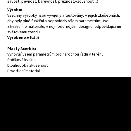
savost, pevnost, barevnost, pružnost,vzdušnost....)
Výroba:
Všechny výrobky jsou vyvíjeny a testovány, v jejích zkušebnách,
aby byly plně funkční a odpovídaly všem parametrům. Jsou
z kvalitního materiálu, v nejmodernějším designu, odpovídajícímu
světovému trendu.
Vyrobeno v Itálii
Plasty Acerbis:
Vyhovují všem parametrům pro náročnou jízdu v terénu.
Špičková kvalita.
Dlouhodobá zkušenost.
Prvotřídní materiál.
Z
á
p
a
t
í