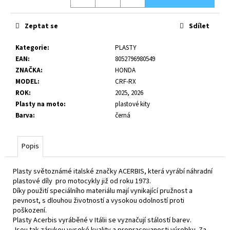
č
u
j
Zeptat se
Sdílet
e
m
Kategorie
:
PLASTY
e
EAN
:
8052796980549
ZNAČKA
:
HONDA
MODEL
:
CRF-RX
ROK
:
2025, 2026
Plasty na moto
:
plastové kity
Barva
:
černá
Popis
Plasty světoznámé italské značky ACERBIS, která vyrábí náhradní
plastové díly pro motocykly již od roku 1973.
Díky použití speciálního materiálu mají vynikající pružnost a
pevnost, s dlouhou životností a vysokou odolností proti
poškození.
Plasty Acerbis vyráběné v Itálii se vyznačují stálostí barev.
Jsou tak zárukou vysoké kvality a propracovanosti výrobku. Za