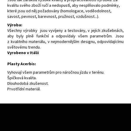
kvalitu svého zboží ručí a nedopustí, aby nesplňovalo podmínky,
které jsou od něj požadovány (homologace, voděodolnost,
savost, pevnost, barevnost, pružnost, vzdušnost...).
Výroba:
Všechny výrobky jsou vyvíjeny a testovány, v jejích zkušebnách,
aby byly plně funkční a odpovídaly všem parametrům. Jsou
z kvalitního materiálu, v nejmodernějším designu, odpovídajícímu
světovému trendu.
Vyrobeno v Itálii
Plasty Acerbis:
Vyhovují všem parametrům pro náročnou jízdu v terénu.
Špičková kvalita.
Dlouhodobá zkušenost.
Prvotřídní materiál.
Z
á
p