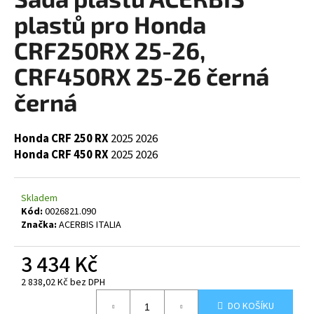
je
a
0,0
plastů pro Honda
z
j
5
CRF250RX 25-26,
í
hvězdiček.
CRF450RX 25-26 černá
t
?
černá
Honda CRF 250 RX
2025 2026
Honda CRF 450 RX
2025 2026
HLEDAT
Skladem
Kód:
0026821.090
D
Značka:
ACERBIS ITALIA
o
p
3 434 Kč
o
2 838,02 Kč bez DPH
r
Měrná
u
DO KOŠÍKU
cena: