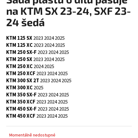
je
a
0,0
na KTM SX 23-24, SXF 23-
z
j
5
24 šedá
í
hvězdiček.
t
KTM 125 SX
2023
2024
2025
?
KTM 125 XC
2023
2024
2025
KTM 250 SX-F
2023
2024
2025
KTM 250 SX
2023
2024
2025
KTM 250 XC
2024
2025
HLEDAT
KTM 250 XCF
2023
2024
2025
KTM 300 SX 2T
2023
2024
2025
KTM 300 XC
2025
KTM 350 SX-F
2023
2024
2025
D
KTM 350 XCF
2023
2024
2025
o
KTM 450 SX-F
2023
2024
2025
p
KTM 450 XCF
2023
2024
2025
o
r
u
Momentálně nedostupné