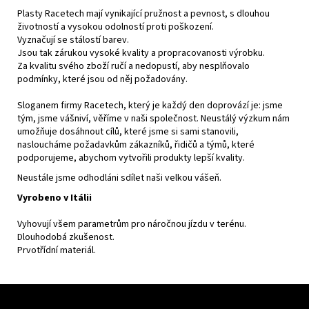
Plasty Racetech mají vynikající pružnost a pevnost, s dlouhou
životností a vysokou odolností proti poškození.
Vyznačují se stálostí barev.
Jsou tak zárukou vysoké kvality a propracovanosti výrobku.
Za kvalitu svého zboží ručí a nedopustí, aby nesplňovalo
podmínky, které jsou od něj požadovány.
Sloganem firmy Racetech, který je každý den doprovází je: jsme
tým, jsme vášniví, věříme v naši společnost. Neustálý výzkum nám
umožňuje dosáhnout cílů, které jsme si sami stanovili,
nasloucháme požadavkům zákazníků, řidičů a týmů, které
podporujeme, abychom vytvořili produkty lepší kvality.
Neustále jsme odhodláni sdílet naši velkou vášeň.
Vyrobeno v Itálii
Vyhovují všem parametrům pro náročnou jízdu v terénu.
Dlouhodobá zkušenost.
Prvotřídní materiál.
Z