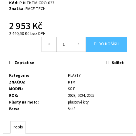
č
Kód:
R-KITKTM-GRO-023
u
Značka:
RACE TECH
j
e
2 953 Kč
m
2 440,50 Kč bez DPH
e
Měrná
DO KOŠÍKU
cena:
Zeptat se
Sdílet
Kategorie
:
PLASTY
ZNAČKA
:
KTM
MODEL
:
SX-F
ROK
:
2023, 2024, 2025
Plasty na moto
:
plastové kity
Barva
:
šedá
Popis