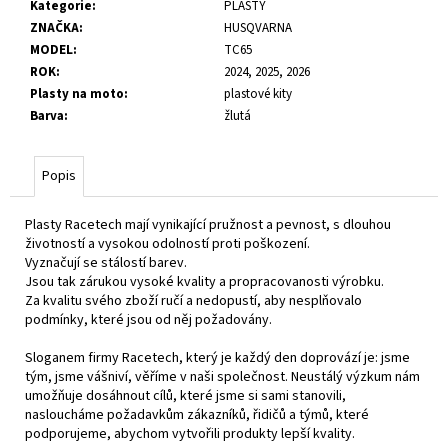
č
Kategorie
:
PLASTY
u
ZNAČKA
:
HUSQVARNA
j
MODEL
:
TC65
e
ROK
:
2024, 2025, 2026
m
Plasty na moto
:
plastové kity
e
Barva
:
žlutá
Popis
Plasty Racetech mají vynikající pružnost a pevnost, s dlouhou
životností a vysokou odolností proti poškození.
Vyznačují se stálostí barev.
Jsou tak zárukou vysoké kvality a propracovanosti výrobku.
Za kvalitu svého zboží ručí a nedopustí, aby nesplňovalo
podmínky, které jsou od něj požadovány.
Sloganem firmy Racetech, který je každý den doprovází je: jsme
tým, jsme vášniví, věříme v naši společnost. Neustálý výzkum nám
umožňuje dosáhnout cílů, které jsme si sami stanovili,
nasloucháme požadavkům zákazníků, řidičů a týmů, které
podporujeme, abychom vytvořili produkty lepší kvality.