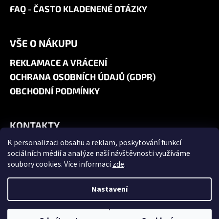
FAQ - ČASTO KLADENENÉ OTÁZKY
VŠE O NÁKUPU
REKLAMACE A VRÁCENÍ
OCHRANA OSOBNÍCH ÚDAJŮ (GDPR)
OBCHODNÍ PODMÍNKY
KONTAKTY
K personalizaci obsahu a reklam, poskytování funkcí
+420 606 180 071
sociálních médií a analýze naší návštěvnosti využíváme
info@jk9-graphics.cz
soubory cookies. Více informací
zde
.
@jk9graphics
Nastavení
Vytvořil Shoptet
Copyright 2026
JK9 GRAPHICS
. Všechna práva vyhrazena.
Upravit