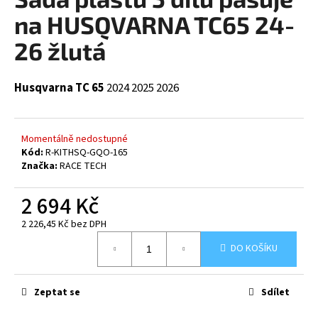
je
a
0,0
na HUSQVARNA TC65 24-
z
j
5
26 žlutá
í
hvězdiček.
t
Husqvarna TC 65
2024
2025 2026
?
Momentálně nedostupné
Kód:
R-KITHSQ-GQO-165
HLEDAT
Značka:
RACE TECH
2 694 Kč
2 226,45 Kč bez DPH
D
Měrná
o
DO KOŠÍKU
cena:
p
o
r
Zeptat se
Sdílet
u