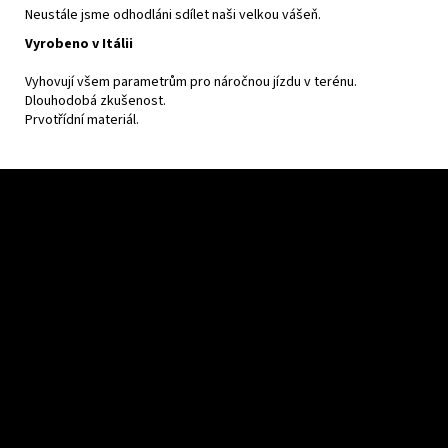
Neustále jsme odhodláni sdílet naši velkou vášeň.
Vyrobeno v Itálii
Vyhovují všem parametrům pro náročnou jízdu v terénu.
Dlouhodobá zkušenost.
Prvotřídní materiál.
Z
á
p
a
t
í