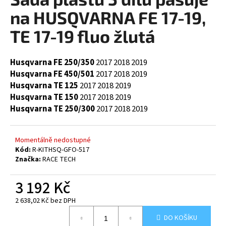
je
a
0,0
na HUSQVARNA FE 17-19,
z
j
5
TE 17-19 fluo žlutá
í
hvězdiček.
t
Husqvarna FE 250/350
2017
2018
2019
?
Husqvarna FE 450/501
2017
2018
2019
Husqvarna TE 125
2017
2018
2019
Husqvarna TE 150
2017
2018
2019
Husqvarna TE 250/300
2017
2018
2019
HLEDAT
Momentálně nedostupné
Kód:
R-KITHSQ-GFO-517
Značka:
RACE TECH
D
o
3 192 Kč
p
o
2 638,02 Kč bez DPH
r
Měrná
u
DO KOŠÍKU
cena: