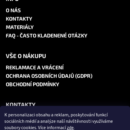
O NÁS
KONTAKTY
MATERIÁLY
FAQ - ČASTO KLADENENÉ OTÁZKY
VŠE O NÁKUPU
REKLAMACE A VRÁCENÍ
OCHRANA OSOBNÍCH ÚDAJŮ (GDPR)
OBCHODNÍ PODMÍNKY
KONTAKTY
K personalizaci obsahu a reklam, poskytování funkcí
+420 606 180 071
sociálních médií a analýze naší návštěvnosti využíváme
info@jk9-graphics.cz
soubory cookies. Více informací
zde
.