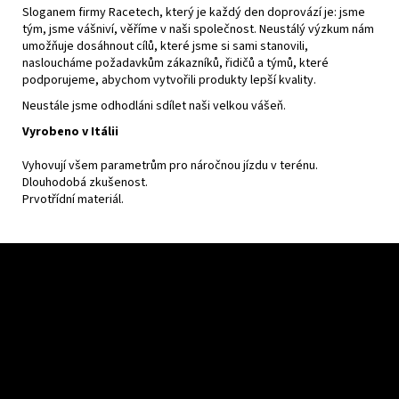
Sloganem firmy Racetech, který je každý den doprovází je: jsme
tým, jsme vášniví, věříme v naši společnost. Neustálý výzkum nám
umožňuje dosáhnout cílů, které jsme si sami stanovili,
nasloucháme požadavkům zákazníků, řidičů a týmů, které
podporujeme, abychom vytvořili produkty lepší kvality.
Neustále jsme odhodláni sdílet naši velkou vášeň.
Vyrobeno v Itálii
Vyhovují všem parametrům pro náročnou jízdu v terénu.
Dlouhodobá zkušenost.
Prvotřídní materiál.
Z
á
p
a
t
í