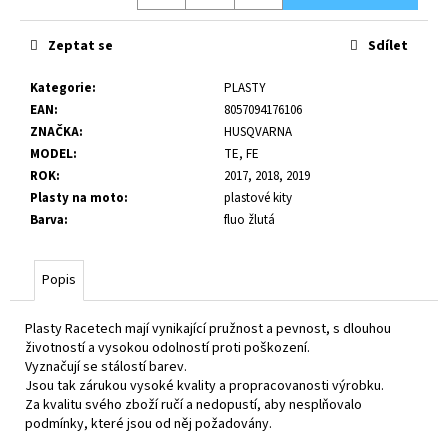
č
u
j
Zeptat se
Sdílet
e
Kategorie
:
PLASTY
m
EAN
:
8057094176106
e
ZNAČKA
:
HUSQVARNA
MODEL
:
TE, FE
ROK
:
2017, 2018, 2019
Plasty na moto
:
plastové kity
Barva
:
fluo žlutá
Popis
Plasty Racetech mají vynikající pružnost a pevnost, s dlouhou
životností a vysokou odolností proti poškození.
Vyznačují se stálostí barev.
Jsou tak zárukou vysoké kvality a propracovanosti výrobku.
Za kvalitu svého zboží ručí a nedopustí, aby nesplňovalo
podmínky, které jsou od něj požadovány.